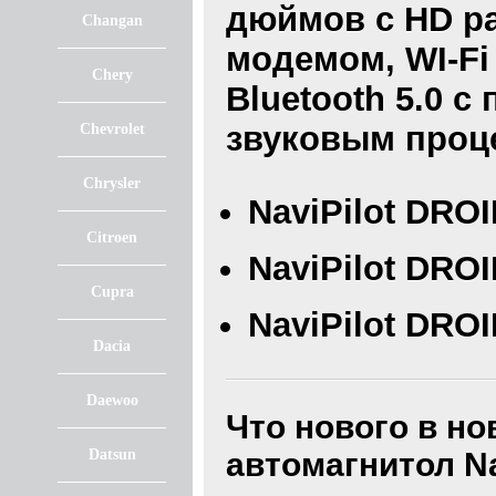
дюймов с HD ра
Changan
модемом, WI-Fi
Chery
Bluetooth 5.0 с
звуковым проц
Chevrolet
Chrysler
NaviPilot DROI
Citroen
NaviPilot DROI
Cupra
NaviPilot DROI
Dacia
Daewoo
Что нового в н
Datsun
автомагнитол
N