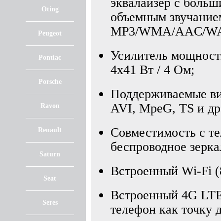
эквалайзер с больш
Oting
объемным звучание
MP3/WMA/AAC/WAV
Peugeot
Усилитель мощност
Pontiac
4x41 Вт / 4 Ом;
Porsche
Поддерживаемые в
AVI, MpeG, TS и др
Ravon
Совместимость с т
Renault
беспроводное зерка
Saturn
Встроенный Wi-Fi (8
Seat
Встроенный 4G LTE
Seres
телефон как точку 