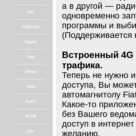
а в другой — рад
JAC
одновременно зап
программы и выби
JAECOO
(Поддерживается 
Jaguar
Встроенный 4G 
Jeep
трафика.
Jetour
Теперь не нужно и
доступа, Вы может
Jetta
автомагнитолу Fiat
Kaiyi
Какое-то приложе
без Вашего ведом
KGM
доступ в интерне
Kia
желанию.