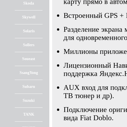
карту прямо в автом
Skoda
Встроенный GPS +
Skywell
Разделение экрана 
Solaris
для одновременного
Sollers
Миллионы приложен
Soueast
Лицензионный Нави
поддержка Яндекс.Н
SsangYong
AUX вход для подк
Subaru
ТВ тюнер и др).
Suzuki
Подключение ориги
TANK
вида Fiat Doblo.