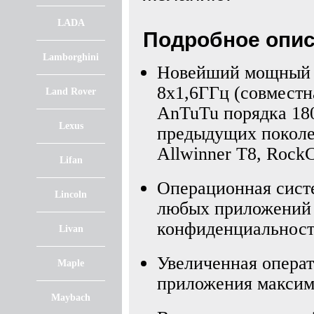
LADA
Подробное опис
Lamborghini
Новейший мощный 
8х1,6ГГц (совместна
Land Rover
AnTuTu порядка 180
Lexus
предыдущих поколе
Allwinner T8, Rock
Lifan
Операционная сист
Lincoln
любых приложений д
конфиденциальност
Livan
Увеличенная операт
Maple
приложения максим
Maybach