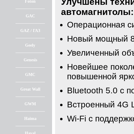
Улучшены техни
Foton
автомагнитолы:
GAC
Операционная с
GAZ / ГАЗ
Новый мощный 8
Geely
Увеличенный об
Genesis
Новейшее покол
повышенной ярк
GMC
Bluetooth 5.0 с 
Great Wall
Встроенный 4G 
GWM
Wi-Fi с поддержк
Haima
Haval