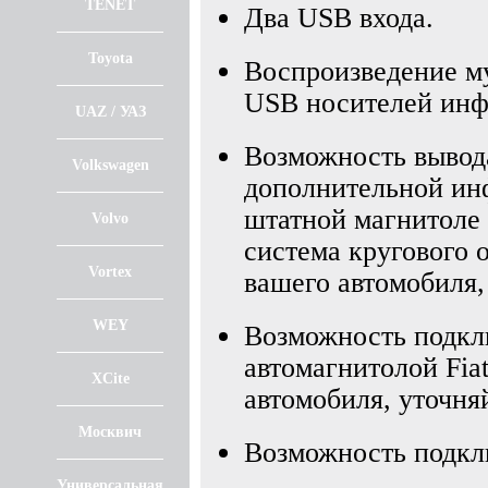
TENET
Два USB входа.
Toyota
Воспроизведение му
USB носителей инф
UAZ / УАЗ
Возможность вывода
Volkswagen
дополнительной инф
штатной магнитоле 
Volvo
система кругового о
Vortex
вашего автомобиля,
WEY
Возможность подкл
автомагнитолой Fia
XCite
автомобиля, уточня
Москвич
Возможность подкл
Универсальная