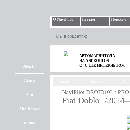
О NaviPilot
Каталог
Новости
Мы в соцсетях:
АВТОМАГНИТОЛА
НА ANDROID OS
С 4G LTE ИНТЕРНЕТОМ
Abarth
Acura
Главная
Каталог
Fiat
NaviPilot DROID10L / PRO
Aito
Fiat Doblo
/2014
Alfa Romeo
Alpine