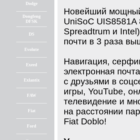
Dodge
Новейший мощный
Dongfeng
UniSoC UIS8581A 
DFSK
Spreadtrum и Intel
DS
почти в 3 раза вы
Evolute
Навигация, серфин
Exeed
электронная почта
с друзьями в соцс
Exlantix
игры, YouTube, он
FAW
телевидение и мно
на расстоянии пар
Fiat
Fiat Doblo!
Ford