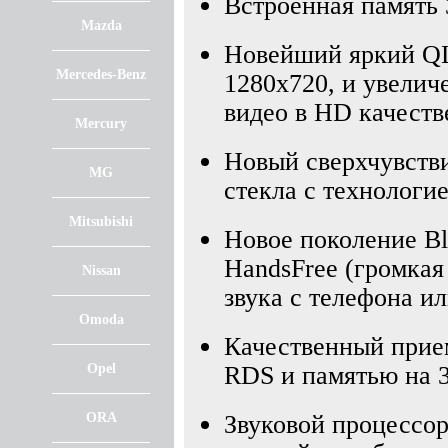
Встроенная память 3
Mazda
Новейший яркий QL
Mercedes-Benz
1280х720, и увелич
видео в HD качеств
Mercury
Новый сверхчувств
MG
стекла с технологие
Mitsubishi
Новое поколение Blu
HandsFree (громкая
Nissan
звука с телефона и
Omoda
Качественный при
Opel
RDS и памятью на 
ORA
Звуковой процессо