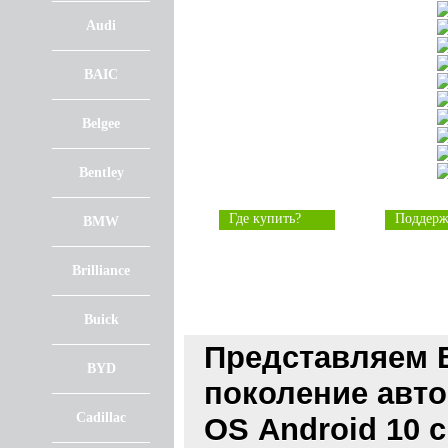
Audi
BAIC
Belgee
Bentley
Где купить?
Поддерж
BMW
Brilliance
Buick
Представляем 
BYD
поколение авт
Cadillac
OS Android 10 