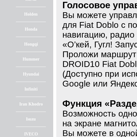
Голосовое упра
Вы можете управл
Holden
для Fiat Doblo с 
Honda
навигацию, радио
«О’кей, Гугл! Зап
Hongqi
Проложи маршрут д
Hummer
DROID10 Fiat Dob
(Доступно при исп
Hyundai
Google или Яндекс
Infiniti
Функция «Разде
Iran Khodro
Возможность одно
Isuzu
на экране магнито
Вы можете в одной
IVECO