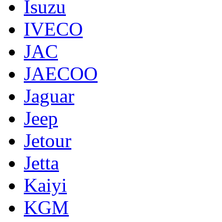
Isuzu
IVECO
JAC
JAECOO
Jaguar
Jeep
Jetour
Jetta
Kaiyi
KGM