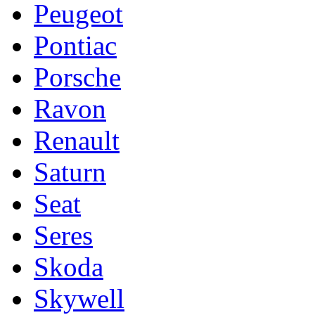
Peugeot
Pontiac
Porsche
Ravon
Renault
Saturn
Seat
Seres
Skoda
Skywell