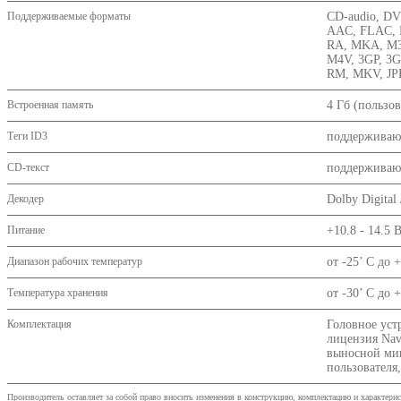
Поддерживаемые форматы
CD-audio, D
AAC, FLAC, 
RA, MKA, M3
M4V, 3GP, 3G
RM, MKV, JP
Встроенная память
4 Гб (пользов
Теги ID3
поддерживаю
CD-текст
поддерживаю
Декодер
Dolby Digital
Питание
+10.8 - 14.5 
Диапазон рабочих температур
от -25’ C до 
Температура хранения
от -30’ C до 
Комплектация
Головное уст
лицензия Nav
выносной мик
пользователя
Производитель оставляет за собой право вносить изменения в конструкцию, комплектацию и характери