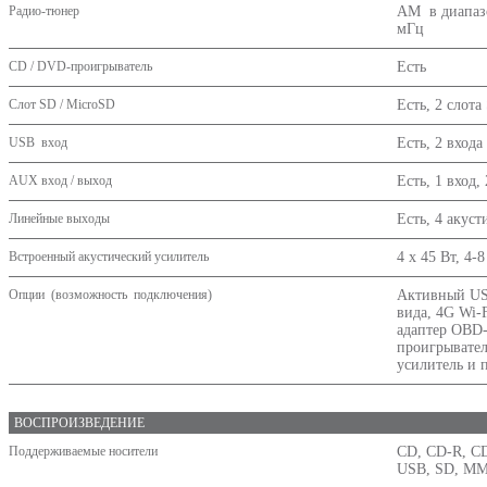
Радио-тюнер
AM в диапазо
мГц
CD / DVD-проигрыватель
Есть
Слот SD / MicroSD
Есть, 2 слота
USB вход
Есть, 2 входа
AUX вход / выход
Есть, 1 вход,
Линейные выходы
Есть, 4 акус
Встроенный акустический усилитель
4 х 45 Вт, 4-
Опции (возможность подключения)
Активный USB
вида, 4G Wi-
адаптер OBD-
проигрывател
усилитель и 
ВОСПРОИЗВЕДЕНИЕ
Поддерживаемые носители
CD, CD-R, C
USB, SD, M