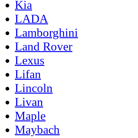
Kia
LADA
Lamborghini
Land Rover
Lexus
Lifan
Lincoln
Livan
Maple
Maybach