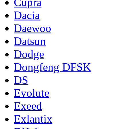
Cupra
Dacia
Daewoo
Datsun
Dodge
Dongfeng DFSK
DS
Evolute
Exeed
Exlantix