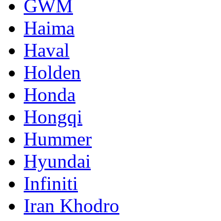
GWM
Haima
Haval
Holden
Honda
Hongqi
Hummer
Hyundai
Infiniti
Iran Khodro