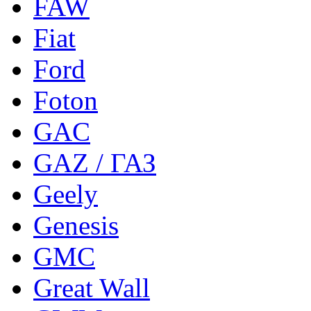
FAW
Fiat
Ford
Foton
GAC
GAZ / ГАЗ
Geely
Genesis
GMC
Great Wall