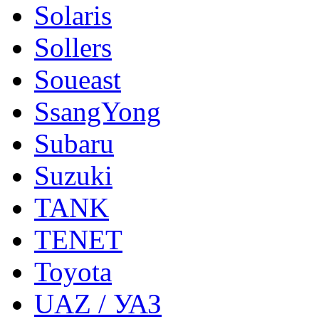
Solaris
Sollers
Soueast
SsangYong
Subaru
Suzuki
TANK
TENET
Toyota
UAZ / УАЗ