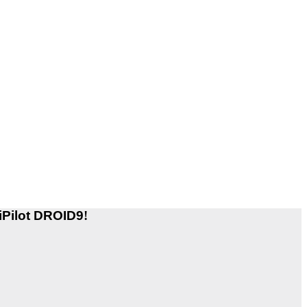
iPilot DROID9
!