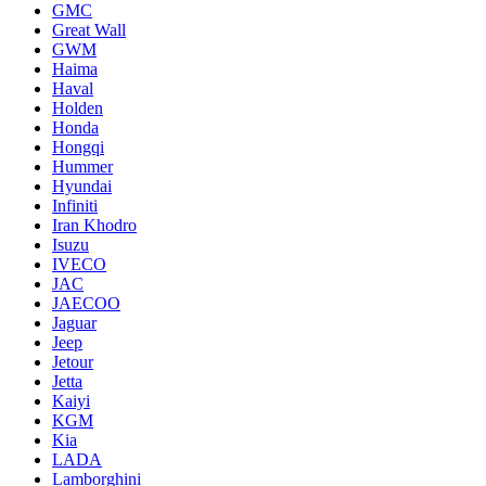
GMC
Great Wall
GWM
Haima
Haval
Holden
Honda
Hongqi
Hummer
Hyundai
Infiniti
Iran Khodro
Isuzu
IVECO
JAC
JAECOO
Jaguar
Jeep
Jetour
Jetta
Kaiyi
KGM
Kia
LADA
Lamborghini