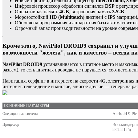
Новый производительный процессор
Intel Airmont
, 8 яд
Цифровой процессор обработки сигналов
DSP
с регулир
Оперативная память
4GB
, встроенная память
32GB
Морозостойкий
HD (Multitouch)
дисплей с
IPS
матрицей,
Обновлена программная и аппаратная база автомагнитол
Огромный запас производительности на уровне совреме
Кроме этого, NaviPilot DROID9 сохранил и улучш
возможности "железа", как и качество – всегда на
NaviPilot DROID9
устанавливается в штатное место и максим
разъем), то есть штатная проводка не нарушается, соответстве
Навигация, серфинг в интернете на скорости 4G, электронная 
интернет-телевидение и многое, многое другое — теперь на р
ОСНОВНЫЕ ПАРАМЕТРЫ
Операционная система
Android 9
Процессор
Восьмиядерны
8×1.8 ГГц