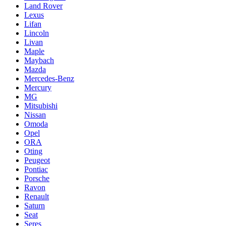
Land Rover
Lexus
Lifan
Lincoln
Livan
Maple
Maybach
Mazda
Mercedes-Benz
Mercury
MG
Mitsubishi
Nissan
Omoda
Opel
ORA
Oting
Peugeot
Pontiac
Porsche
Ravon
Renault
Saturn
Seat
Seres