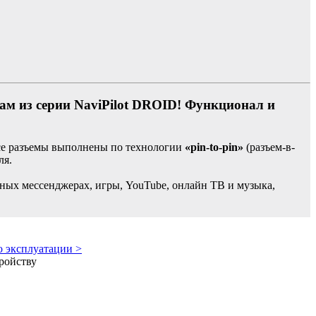
ам из серии NaviPilot DROID! Функционал и
Все разъемы выполнены по технологии
«pin-to-pin»
(разъем-в-
ля.
ярных мессенджерах, игры, YouTube, онлайн ТВ и музыка,
о эксплуатации >
ройству