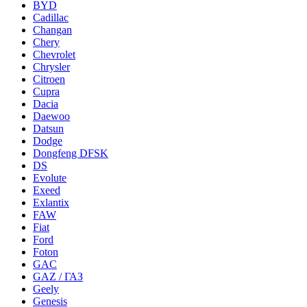
BYD
Cadillac
Changan
Chery
Chevrolet
Chrysler
Citroen
Cupra
Dacia
Daewoo
Datsun
Dodge
Dongfeng DFSK
DS
Evolute
Exeed
Exlantix
FAW
Fiat
Ford
Foton
GAC
GAZ / ГАЗ
Geely
Genesis