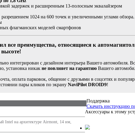
ер по 1,8 GHz
овкой задержек и расширенным 13-полосным эквалайзером
 разрешением 1024 на 600 точек и увеличенными углами обзора.
ы
нных флагманских моделей смартфонов
ил все преимущества, относящиеся к автомагнитол
 высоте!
ально интегрирован с дизайном интерьера Вашего автомобиля. 
нно, установка никак
не повлияет на гарантию
Вашего автомоби
почта, оплата парковок, общение с друзьями в соцсетях и попул
асстоянии пары кликов по экрану
NaviPilot DROID9
!
Поддержка
Cкачать инструкцию п
 Pie
Аксессуары к этому уст
й Intel на архитектуре Airmont, 14 нм,