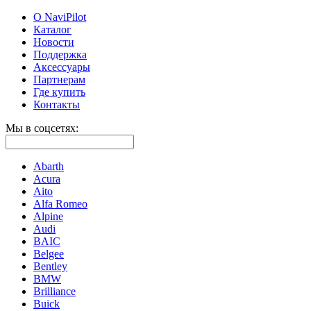
О NaviPilot
Каталог
Новости
Поддержка
Аксессуары
Партнерам
Где купить
Контакты
Мы в соцсетях:
Abarth
Acura
Aito
Alfa Romeo
Alpine
Audi
BAIC
Belgee
Bentley
BMW
Brilliance
Buick