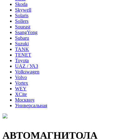
Skoda
Skywell
Solaris
Sollers
Soueast
SsangYong
Subaru
Suzuki
TANK
TENET
Toyota
UAZ / УАЗ
Volkswagen
Volvo
Vortex
WEY
XCite
Москвич
Универсальная
АВТОМАГНИТОЛА