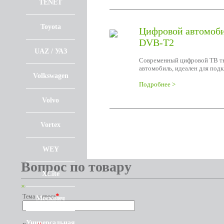
TENET
Toyota
Цифровой автомоби
DVB-T2
UAZ / УАЗ
Современный цифровой ТВ тю
автомобиль, идеален для под
Volkswagen
Подробнее >
Volvo
Vortex
WEY
Вопрос по товару
XCite
×
*
Тема запроса
Москвич
Универсальная