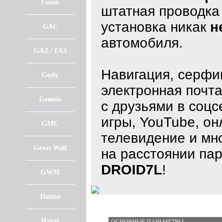
Foton
штатная проводка 
установка никак
н
GAC
автомобиля.
GAZ / ГАЗ
Навигация, серфин
Geely
электронная почта
Genesis
с друзьями в соцс
игры, YouTube, он
GMC
телевидение и мно
Great Wall
на расстоянии пар
DROID7L
!
GWM
Haima
Haval