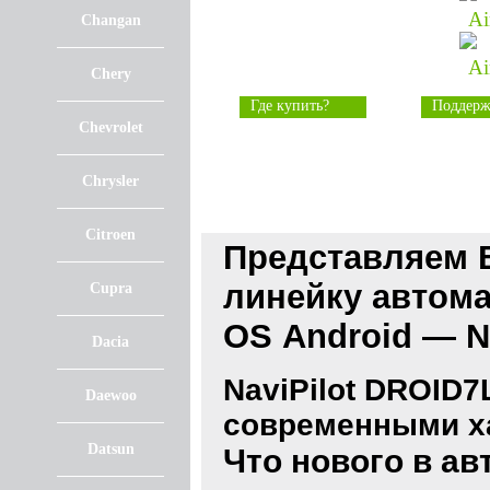
Changan
Chery
Где купить?
Поддерж
Chevrolet
Chrysler
Citroen
Представляем 
линейку автом
Cupra
OS Android —
N
Dacia
NaviPilot DROID7
Daewoo
современными х
Datsun
Что нового в а