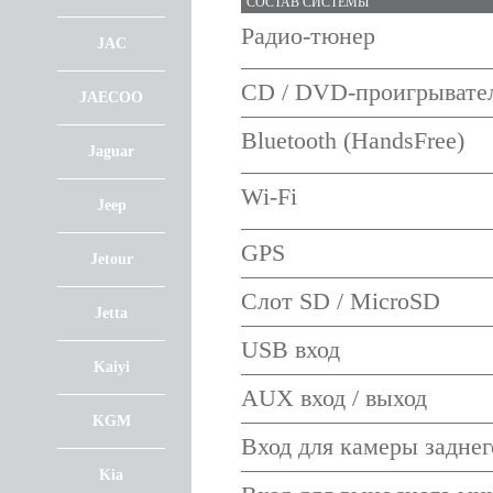
СОСТАВ СИСТЕМЫ
Радио-тюнер
JAC
CD / DVD-проигрывате
JAECOO
Bluetooth (HandsFree)
Jaguar
Wi-Fi
Jeep
GPS
Jetour
Слот SD / MicroSD
Jetta
USB вход
Kaiyi
AUX вход / выход
KGM
Вход для камеры заднег
Kia