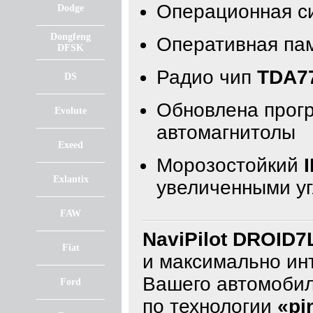
Операционная с
Dodge
Dongfeng
Оперативная па
DFSK
Радио чип
TDA7
DS
Обновлена прогр
Evolute
автомагнитолы
Exeed
Морозостойкий
Exlantix
увеличенными уг
FAW
NaviPilot DROID7
Fiat
и максимально ин
Вашего автомобил
Ford
по технологии
«pi