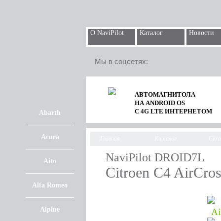
О NaviPilot
Каталог
Новости
Мы в соцсетях:
АВТОМАГНИТОЛА
НА ANDROID OS
С 4G LTE ИНТЕРНЕТОМ
Abarth
Acura
Главная
Каталог
Citr
NaviPilot DROID7L
Aito
Citroen C4 AirCro
Alfa Romeo
Alpine