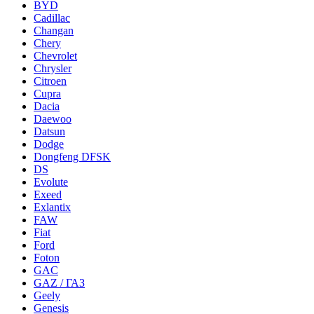
BYD
Cadillac
Changan
Chery
Chevrolet
Chrysler
Citroen
Cupra
Dacia
Daewoo
Datsun
Dodge
Dongfeng DFSK
DS
Evolute
Exeed
Exlantix
FAW
Fiat
Ford
Foton
GAC
GAZ / ГАЗ
Geely
Genesis