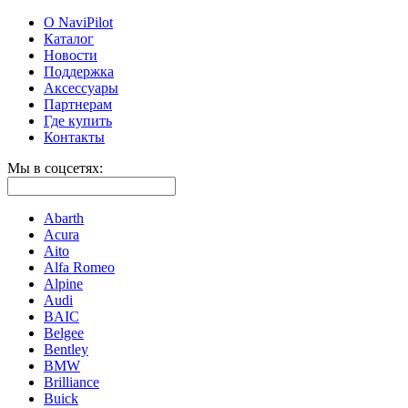
О NaviPilot
Каталог
Новости
Поддержка
Аксессуары
Партнерам
Где купить
Контакты
Мы в соцсетях:
Abarth
Acura
Aito
Alfa Romeo
Alpine
Audi
BAIC
Belgee
Bentley
BMW
Brilliance
Buick