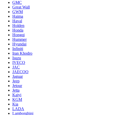
GMC
Great Wall
GWM
Haima
Haval
Holden
Honda
Hongqi
Hummer
Hyundai
Infiniti
Iran Khodro
Isuzu
IVECO
JAC
JAECOO
Jaguar
Jeep
Jetour
Jetta
Kaiyi
KGM
Kia
LADA
Lamborghini