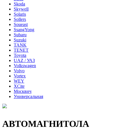
Skoda
Skywell
Solaris
Sollers
Soueast
SsangYong
Subaru
Suzuki
TANK
TENET
Toyota
UAZ / УАЗ
Volkswagen
Volvo
Vortex
WEY
XCite
Москвич
Универсальная
АВТОМАГНИТОЛА