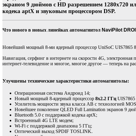
экраном 9 дюймов с HD разрешением 1280x720 или
кодека aptX и звуковым процессором DSP.
Что нового в новых линейках автомагнитол
NaviPilot DRO
Новейший мощный 8-ми ядерный процессор UniSoC UIS7865 8х2
Навигация, серфинг в интернете на скорости 4G, электронная 
интернет-телевидение и многое, многое другое — теперь на р
Улучшены технические характеристики автомагнитолы:
Операционная система Андроид 14;
Новый мощный 8-ядерный процессор
8x2.2 ГГц
UIS7865 
Усилитель мощности звука класса AB с технологией M
Новейшее поколение QLED Full Lamination экранов 9 дю
Bluetooth 5.0 с поддержкой кодека aptX;
Встроенный 4G LTE модем;
Wi-Fi с поддержкой диапазона 5 ГГц;
Оптический выход SPDIF TOSLINK.