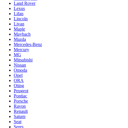
Land Rover
Lexus
Lifan
Lincoln
Livan
Maple
Maybach
Mazda
Mercedes-Benz
Mercury
MG
Mitsubishi
Nissan
Omoda
Opel
ORA
Oting
Peugeot
Pontiac
Porsche
Ravon
Renault
Saturn
Seat
Seres