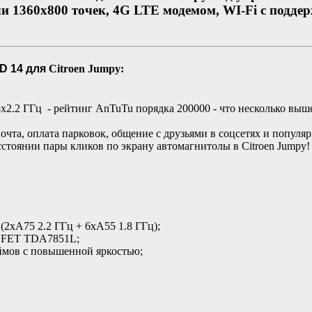
 1360х800 точек, 4G LTE модемом, WI-Fi с поддерж
ID 14 для
Citroen Jumpy:
.2 ГГц - рейтинг AnTuTu порядка 200000 - что несколько выш
почта, оплата парковок, общение с друзьями в соцсетях и попул
асстоянии пары кликов по экрану автомагнитолы в Citroen Jump
(2xA75 2.2 ГГц + 6xA55 1.8 ГГц);
OSFET TDA7851L;
ймов с повышенной яркостью;