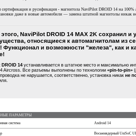
 сертификация и русификация - магнитола NaviPilot DROID 14 на 100% 
тановки даже в новые автомобили — замена штатной магнитолы никак не
этого, NaviPilot DROID 14 MAX 2K сохранил и
ущества, относящиеся к автомагнитолам из сер
 Функционал и возможности "железа", как и ка
е!
t DROID 14
устанавливается в штатное место и максимально ин
C4 Aircross. Все разъемы выполнены по технологии
«pin-to-pin»
(
проводка не нарушается, соответственно, установка никак
не п
иля.
НЫЕ ПАРАМЕТРЫ
нная система
Android 14
ор
Восьмиядерный UniSoC UIS