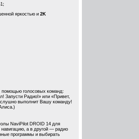
1;
шенной яркостью и
2K
с помощью голосовых команд:
л! Запусти Радио!» или «Привет,
послушно выполнит Вашу команду!
Алиса.)
олы NaviPilot DROID 14 для
ь навигацию, а в другой — радио
нные программы и выбирать