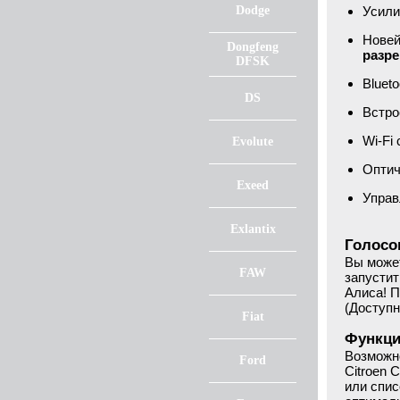
Dodge
Усили
Новей
Dongfeng
разре
DFSK
Blueto
DS
Встро
Wi-Fi
Evolute
Оптич
Exeed
Управ
Exlantix
Голосо
Вы может
FAW
запустит
Алиса! П
(Доступн
Fiat
Функци
Возможно
Ford
Citroen 
или спис