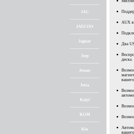
Миллио
Поддер
JAC
AUX вх
JAECOO
Подклю
Jaguar
Два US
Воспро
Jeep
диска.
Возмож
Jetour
магнит
вашего
Jetta
Возмож
автомо
Kaiyi
Возмож
KGM
Возмож
Автома
Kia
вашего