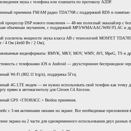
изведения звука с телефона или планшета по протоколу A2DP.
твенный приемник FM/AM радио TDA7708 с поддержкой RDS и памятью 
ой процессор DSP нового поколения — 48-ми полосный эквалайзер с бо
ным объемным звучанием, с поддержкой MP3/WMA/AAC/WAV/FLAC и др
ый усилитель мощности звука класса AB с технологией MOSFET TDA78
т / 4 Ом (4х60 Вт / 2 Ом);
рживаемые видеоформаты: RMVK, MKV, MOV, WMV, AVI, MpeG, TS и др.
тимость с телефонами iOS и Android — двухстороннее беспроводное зер
нный Wi-Fi (802.11 b/g/n), поддержка 5Ггц.
нный 4G LTE модем — не нужно использовать свой телефон как точку д
рту прямо в автомагнитолу для Citroen C4 Aircross.
енный GPS +ГЛОНАСС + Beidou приемник.
ейс с 3-мя активными окнами на экране. Все необходимые приложения в
ение экрана на 2 части для одновременного использования двух разных