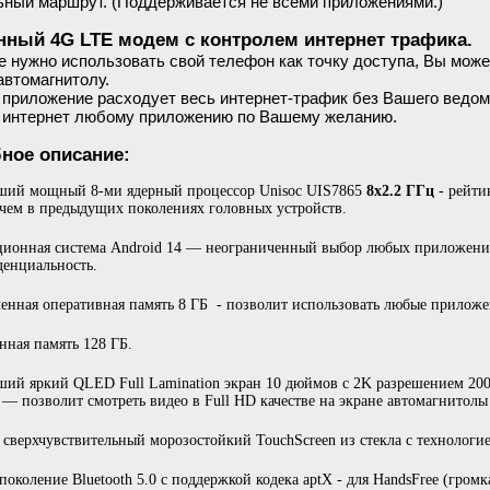
ьный маршрут. (Поддерживается не всеми приложениями.)
нный 4G LTE модем с контролем интернет трафика.
е нужно использовать свой телефон как точку доступа, Вы може
автомагнитолу.
 приложение расходует весь интернет-трафик без Вашего ведом
в интернет любому приложению по Вашему желанию.
ное описание:
ший мощный 8-ми ядерный процессор Unisoc UIS7865
8х2.2 ГГц
- рейти
чем в предыдущих поколениях головных устройств.
ионная система Android 14 — неограниченный выбор любых приложений
енциальность.
енная оперативная память 8 ГБ - позволит использовать любые прилож
нная память 128 ГБ.
ий яркий QLED Full Lamination экран 10 дюймов с 2K разрешением 20
 — позволит смотреть видео в Full HD качестве на экране автомагнитолы д
сверхчувствительный морозостойкий TouchScreen из стекла с технологие
поколение Bluetooth 5.0 с поддержкой кодека aptX - для HandsFree (громк