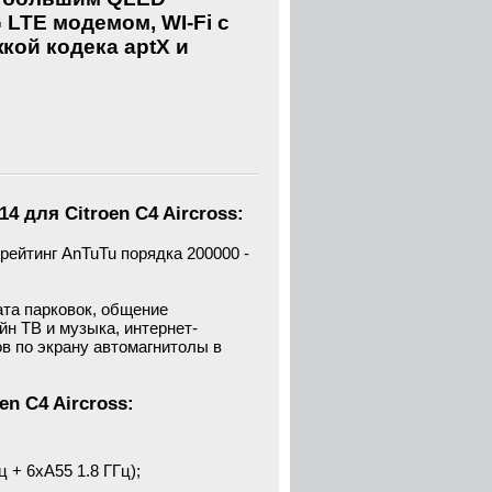
 LTE модемом, WI-Fi с
жкой кодека aptX и
14 для Citroen C4 Aircross
:
ейтинг AnTuTu порядка 200000 -
ата парковок, общение
йн ТВ и музыка, интернет-
ов по экрану автомагнитолы в
n C4 Aircross:
 + 6xA55 1.8 ГГц);