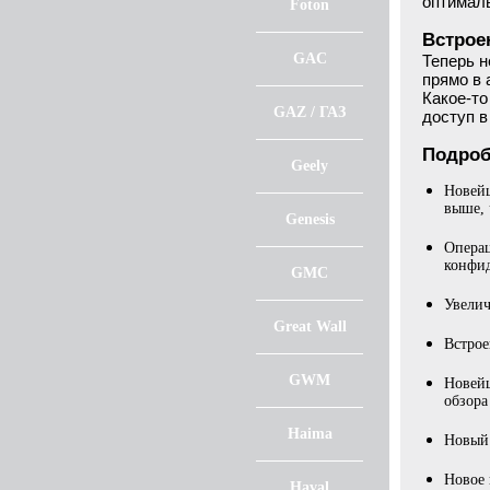
оптимал
Foton
Встрое
GAC
Теперь н
прямо в 
Какое-то
GAZ / ГАЗ
доступ 
Подроб
Geely
Новей
выше, 
Genesis
Операц
конфид
GMC
Увелич
Great Wall
Встрое
GWM
Новейш
обзора
Haima
Новый 
Новое 
Haval