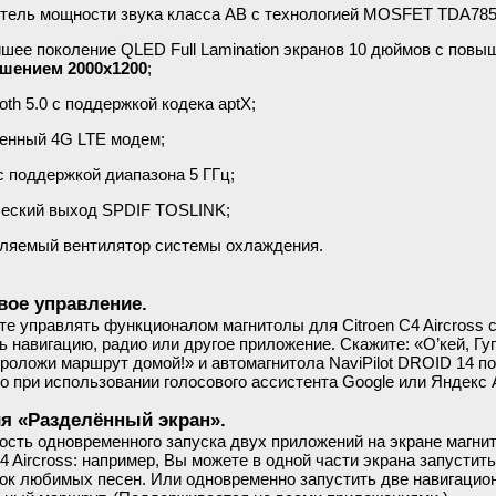
тель мощности звука класса AB с технологией MOSFET TDA785
шее поколение QLED Full Lamination экранов 10 дюймов с повы
шением 2000x1200
;
oth 5.0 с поддержкой кодека aptX;
енный 4G LTE модем;
 с поддержкой диапазона 5 ГГц;
еский выход SPDIF TOSLINK;
ляемый вентилятор системы охлаждения.
вое управление.
е управлять функционалом магнитолы для Citroen C4 Aircross 
ь навигацию, радио или другое приложение. Скажите: «О’кей, Гуг
роложи маршрут домой!» и автомагнитола NaviPilot DROID 14 
о при использовании голосового ассистента Google или Яндекс 
я «Разделённый экран».
сть одновременного запуска двух приложений на экране магнит
C4 Aircross: например, Вы можете в одной части экрана запустит
ок любимых песен. Или одновременно запустить две навигацио