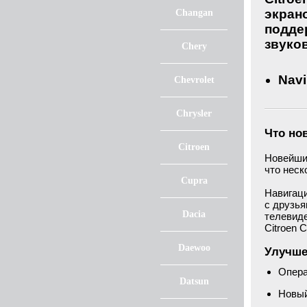
экран
Changan
поддер
звуко
Chery
Navi
Chevrolet
Chrysler
Что но
Citroen
Новейший
что неск
Cupra
Навигаци
с друзья
Dacia
телевиде
Citroen 
Daewoo
Улучше
Опера
Datsun
Новый