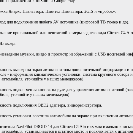
ны приложений в RuStore и Google Play.
жка Яндекс.Навигатора, Навител Навигатора, 2GIS и «пробок».
од для подключения любого AV источника (цифровой ТВ тюнер и др).
чение оригинальной или нештатной камеры заднего вида Citroen C4 Airc
B входа.
изведение музыки, видео и просмотр изображений с USB носителей ин
ность вывода на экран автомагнитолы дополнительной информации и на
оле - информация климатической установки, система кругового обзора и 
 автомобиля, уточняйте у наших менеджеров).
ность подключения кнопок на руле для управления автомагнитолой (зав
биля, уточняйте у наших менеджеров).
ность подключения OBD2 адаптера, видеорегистратора.
ность установки логотипа автомобиля на экране при включении автомагн
гнитола NaviPilot DROID 14 для Citroen C4 Aircross максимально вписы
 автомобиля, устанавливается в штатное место и подключается к штатной