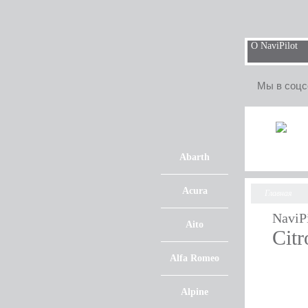
О NaviPilot
Мы в соцс
Abarth
Acura
Главная
NaviP
Aito
Cit
Alfa Romeo
Alpine