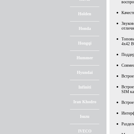
воспро
Качес
Holden
Звуков
отлич
Honda
Топов
Hongqi
4x42 В
Подде
Hummer
Совмес
Hyundai
Встрое
Встрое
Infiniti
SIM ка
Iran Khodro
Встро
Интерф
Isuzu
Раздел
IVECO