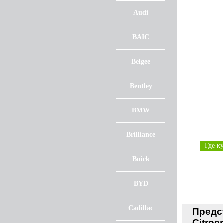
Audi
BAIC
Belgee
Bentley
BMW
Brilliance
Где к
Buick
BYD
Cadillac
Предс
Citroe