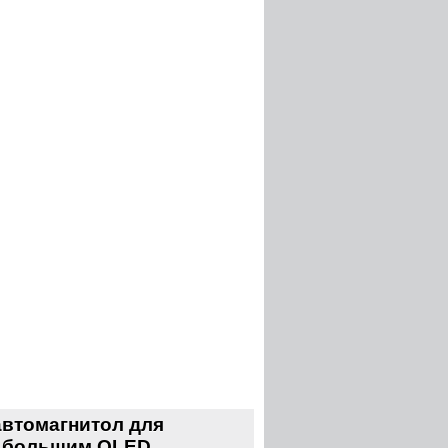
втомагнитол для
 с большим QLED