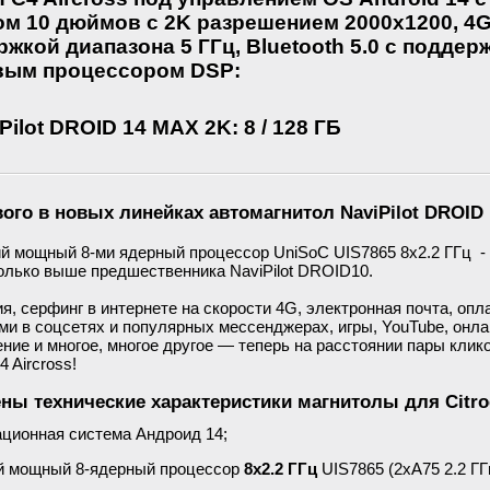
ом 10 дюймов с 2K разрешением 2000x1200, 4G
жкой диапазона 5 ГГц, Bluetooth 5.0 с поддер
вым процессором DSP:
Pilot DROID 14 MAX 2K: 8 / 128 ГБ
вого в новых линейках автомагнитол
NaviPilot DROID 
 мощный 8-ми ядерный процессор UniSoC UIS7865 8х2.2 ГГц - р
олько выше предшественника NaviPilot DROID10.
я, серфинг в интернете на скорости 4G, электронная почта, опл
ми в соцсетях и популярных мессенджерах, игры, YouTube, онла
ние и многое, многое другое — теперь на расстоянии пары клик
C4 Aircross!
ны технические характеристики магнитолы для Citroe
ционная система Андроид 14;
 мощный 8-ядерный процессор
8x2.2 ГГц
UIS7865 (2xA75 2.2 ГГц