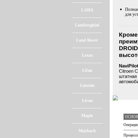
Полная
LADA
для ус
Lamborghini
Кроме 
Land Rover
преим
DROID!
высот
Lexus
NaviPilo
Lifan
Citroen 
штатная 
автомоб
Lincoln
Livan
Maple
ОСНОВ
Операцио
Maybach
Процесс