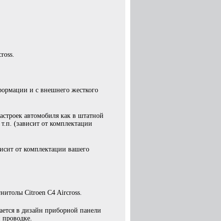
ross.
формации и с внешнего жесткого
строек автомобиля как в штатной
т.п. (зависит от комплектации
исит от комплектации вашего
итолы Citroen C4 Aircross.
вается в дизайн приборной панели
 проводке.