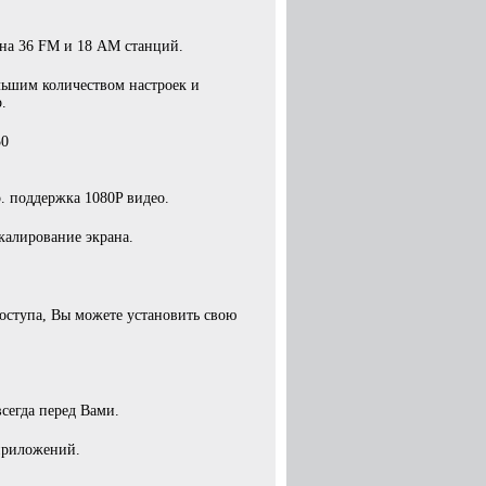
на 36 FM и 18 AM станций.
льшим количеством настроек и
.
50
 поддержка 1080P видео.
калирование экрана.
оступа, Вы можете установить свою
сегда перед Вами.
 приложений.