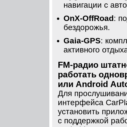
навигации с авт
OnX-OffRoad
: п
бездорожья.
Gaia-GPS
: комп
активного отдыха
FM-радио штатн
работать однов
или Android Aut
Для прослушивани
интерфейса CarPl
установить прилож
с поддержкой раб