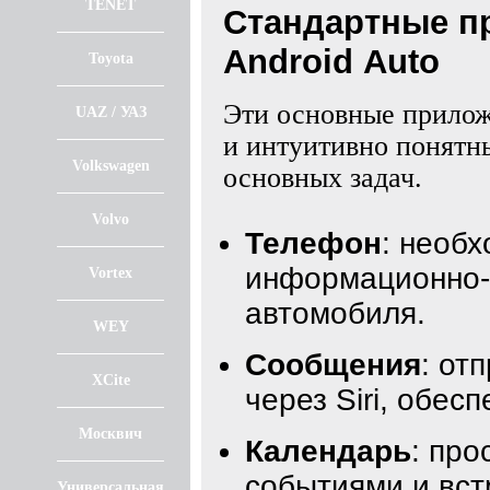
TENET
Стандартные пр
Android Auto
Toyota
Эти основные прило
UAZ / УАЗ
и интуитивно понятн
Volkswagen
основных задач.
Volvo
Телефон
: необ
информационно-
Vortex
автомобиля.
WEY
Сообщения
: от
XCite
через Siri, обес
Москвич
Календарь
: пр
событиями и вст
Универсальная