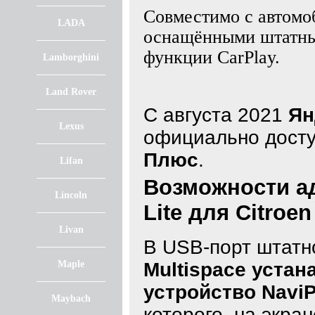
Совместимо с автомоб
LADA
оснащёнными штатны
функции CarPlay.
Lamborghini
Land Rover
С августа 2021
Ян
Lexus
официально дост
Плюс
.
Lifan
Возможности ад
Lincoln
Lite для Citroen
Livan
В USB-порт штат
Maple
Multispace уста
устройство NaviPi
Maybach
которого, на экра