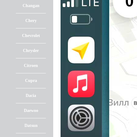
Changan
Chery
Chevrolet
Chrysler
Citroen
Cupra
Dacia
Daewoo
Datsun