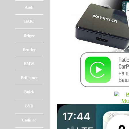
Audi
BAIC
Belgee
Bentley
BMW
Brilliance
Buick
BYD
Cadillac