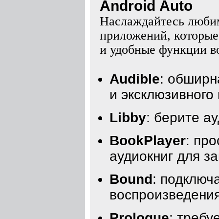
Android Auto
Наслаждайтесь любим
приложений, которые
и удобные функции в
Audible
: обширн
и эксклюзивного 
Libby
: берите а
BookPlayer
: пр
аудиокниг для з
Bound
: подключ
воспроизведения
Prologue
: требу