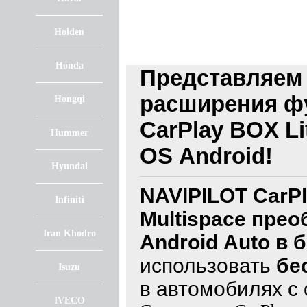
Holden
Honda
Представляем
расширения фу
Hongqi
CarPlay BOX Li
Hummer
OS Android!
Hyundai
NAVIPILOT CarPl
Infiniti
Multispace прео
Iran Khodro
Android Auto в
использовать
бе
Isuzu
в автомобилях с 
IVECO