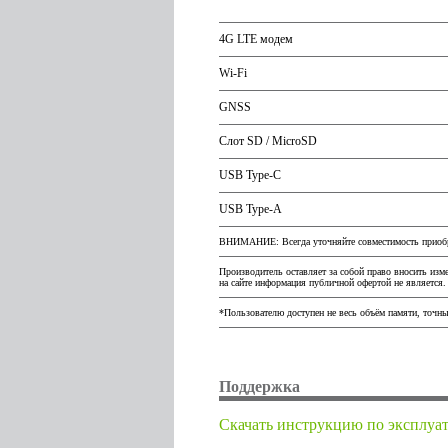
4G LTE модем
Wi-Fi
GNSS
Слот SD / MicroSD
USB Type-C
USB Type-A
ВНИМАНИЕ: Всегда уточняйте совместимость приобрет
Производитель оставляет за собой право вносить изм
на сайте информация публичной офертой не является.
*Пользователю доступен не весь объём памяти, точны
Поддержка
Cкачать инструкцию по эксплуа