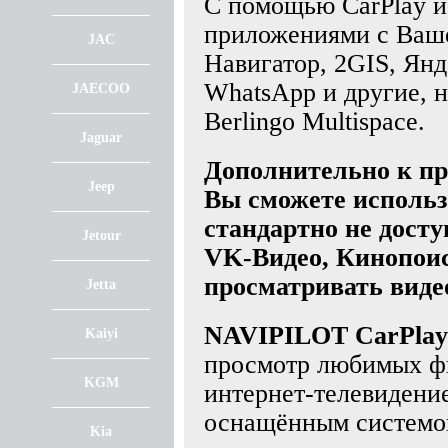
С помощью CarPlay и
приложениями с Ваше
JAC
Навигатор, 2GIS, Янд
WhatsApp и другие, н
JAECOO
Berlingo Multispace.
Jaguar
Дополнительно к пр
Jeep
Вы сможете использ
стандартно не досту
Jetour
VK-Видео, Кинопоис
просматривать виде
Jetta
NAVIPILOT CarPlay
Kaiyi
просмотр любимых фи
KGM
интернет-телевидени
оснащённым системой 
Kia