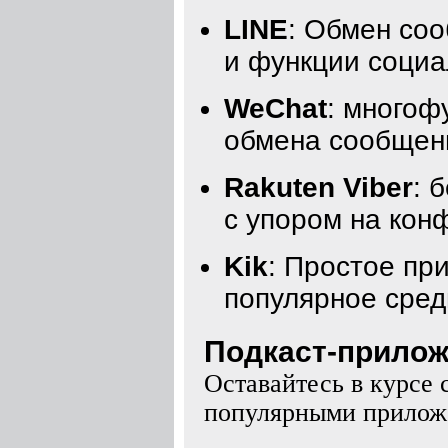
LINE
: Обмен со
и функции социа
WeChat
: многоф
обмена сообщени
Rakuten Viber
: 
с упором на кон
Kik
: Простое пр
популярное сред
Подкаст-приложе
Оставайтесь в курсе 
популярными приложе