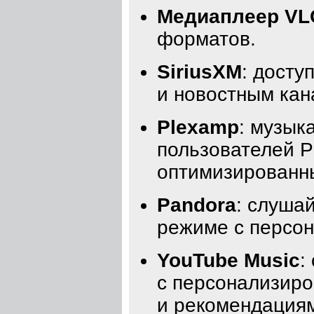
Медиаплеер VL
форматов.
SiriusXM
: досту
и новостным кан
Plexamp
: музык
пользователей P
оптимизированн
Pandora
: слуша
режиме с персо
YouTube Music
:
с персонализир
и рекомендация