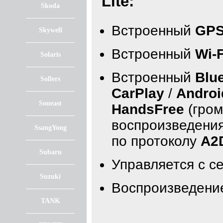
Lite:
Skoda
Встроенный
GPS
Skywell
Встроенный
Wi-F
Solaris
Встроенный
Blu
Sollers
CarPlay
/
Androi
Soueast
HandsFree
(гром
воспроизведения
SsangYong
по протоколу
A2
Subaru
Управляется с с
Suzuki
Воспроизведение
TANK