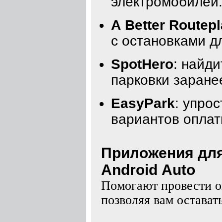
электромобилей
A Better Routep
с остановками д
SpotHero
: найд
парковки заране
EasyPark
: упро
вариантов оплат
Приложения для
Android Auto
Помогают провести о
позволяя вам оставать