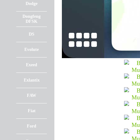
Dodge
Dongfeng
DFSK
DS
Evolute
Exeed
Exlantix
FAW
Fiat
Ford