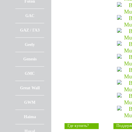
Foton
GAC
GAZ / ГАЗ
Geely
Genesis
GMC
Great Wall
GWM
Haima
Где купить?
Поддерж
Haval