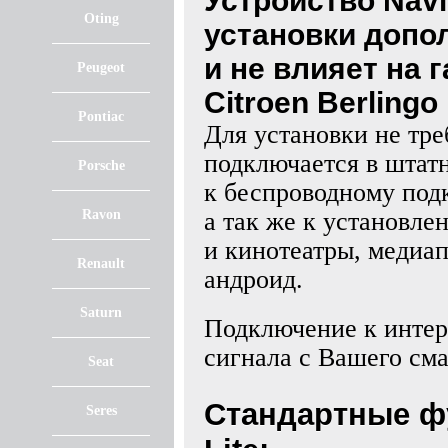
Устройство NaviP
Oting
установки допо
и не влияет на
Peugeot
Citroen Berlingo
Pontiac
Для установки не тре
подключается в штат
Porsche
к беспроводному по
Ravon
а так же к установл
и кинотеатры, медиа
Renault
андроид.
Saturn
Подключение к интерн
сигнала с Вашего см
Seat
Стандартные ф
Seres