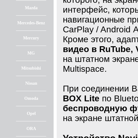
интерфейс, котор
Mazda
навигационные п
Mercedes-Benz
CarPlay / Android
Кроме этого, ада
Mercury
видео в RuTube, 
MG
на штатном экране
Multispace.
Mitsubishi
Nissan
При соединении 
BOX Lite
по Bluet
Omoda
беспроводную фу
Opel
на экране штатно
ORA