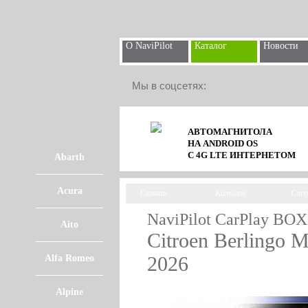
О NaviPilot
Каталог
Новости
Мы в соцсетях:
АВТОМАГНИТОЛА
НА ANDROID OS
С 4G LTE ИНТЕРНЕТОМ
Abarth
Acura
Главная
Каталог
Citr
NaviPilot CarPlay BOX
Aito
Citroen Berlingo M
2026
Alfa Romeo
Alpine