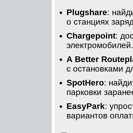
Plugshare
: найд
о станциях заря
Chargepoint
: до
электромобилей
A Better Routep
с остановками д
SpotHero
: найд
парковки заране
EasyPark
: упро
вариантов оплат