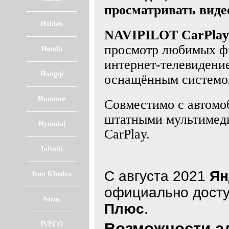
просматривать виде
Holden
NAVIPILOT CarPlay
просмотр любимых фи
Honda
интернет-телевидени
Hongqi
оснащённым системой 
Hummer
Совместимо с автомо
штатными мультимед
Hyundai
CarPlay.
Infiniti
С августа 2021
Ян
Iran Khodro
официально дост
Isuzu
Плюс
.
Возможности ад
IVECO