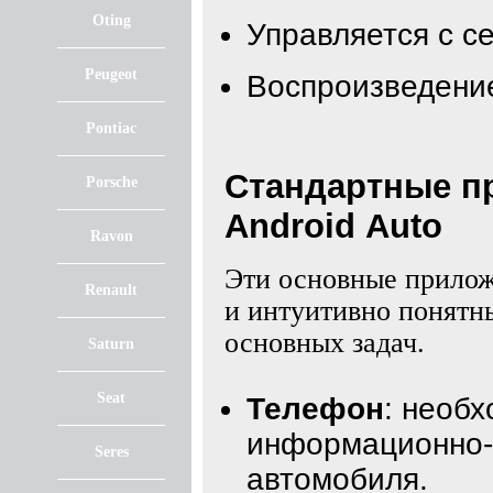
Oting
Управляется с с
Peugeot
Воспроизведение
Pontiac
Стандартные пр
Porsche
Android Auto
Ravon
Эти основные прило
Renault
и интуитивно понятн
основных задач.
Saturn
Seat
Телефон
: необ
информационно-
Seres
автомобиля.