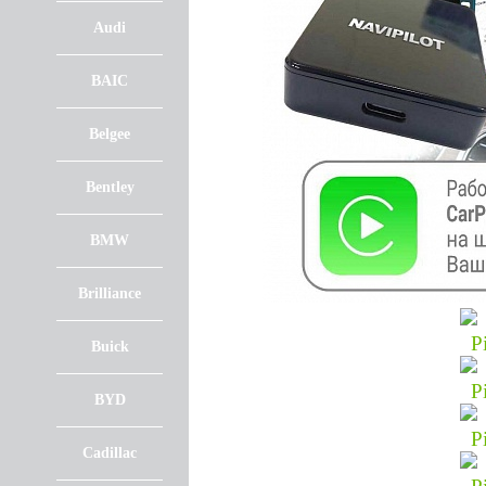
Audi
BAIC
Belgee
Bentley
BMW
Brilliance
Buick
BYD
Cadillac