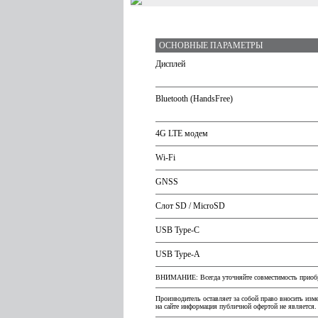
ОСНОВНЫЕ ПАРАМЕТРЫ
Дисплей
Bluetooth (HandsFree)
4G LTE модем
Wi-Fi
GNSS
Слот SD / MicroSD
USB Type-C
USB Type-A
ВНИМАНИЕ: Всегда уточняйте совместимость приобре
Производитель оставляет за собой право вносить изм
на сайте информация публичной офертой не является.