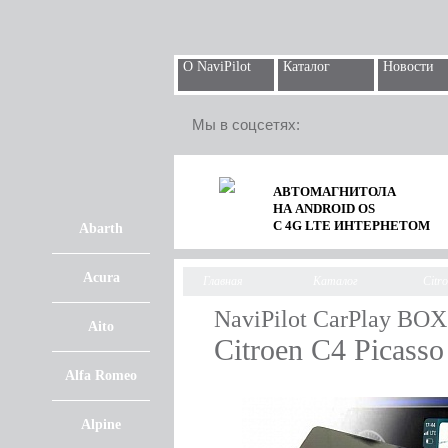
О NaviPilot
Каталог
Новости
Мы в соцсетях:
АВТОМАГНИТОЛА
НА ANDROID OS
С 4G LTE ИНТЕРНЕТОМ
Abarth
Acura
Главная
Каталог
Citr
NaviPilot CarPlay BOX
Aito
Citroen C4 Picass
Alfa Romeo
Alpine