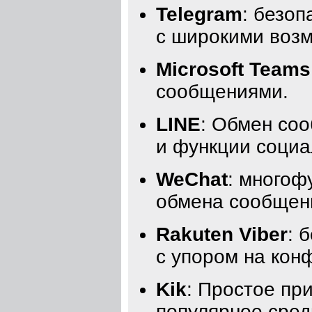
Telegram
: безо
с широкими воз
Microsoft Teams
сообщениями.
LINE
: Обмен со
и функции социа
WeChat
: многоф
обмена сообщени
Rakuten Viber
: 
с упором на кон
Kik
: Простое пр
популярное сред