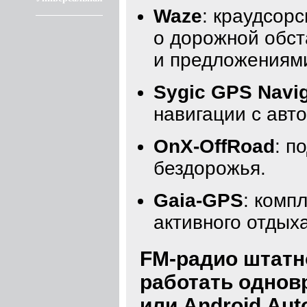
Waze
: краудсор
о дорожной обст
и предложениям
Sygic GPS Navig
навигации с авт
OnX-OffRoad
: п
бездорожья.
Gaia-GPS
: комп
активного отдыха
FM-радио штатн
работать однов
или Android Aut