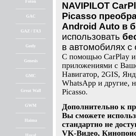
Foton
NAVIPILOT CarPl
Picasso преобра
GAC
Android Auto в
GAZ / ГАЗ
использовать
бе
в автомобилях с 
Geely
С помощью CarPlay и
Genesis
приложениями с Ваше
Навигатор, 2GIS, Янд
GMC
WhatsApp и другие, н
Picasso.
Great Wall
Дополнительно к пр
GWM
Вы сможете использ
Haima
стандартно не досту
VK-Видео, Кинопоис
Haval