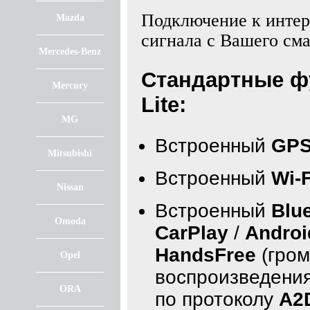
Подключение к интерн
Mazda
сигнала с Вашего см
Mercedes-Benz
Стандартные ф
Mercury
Lite:
MG
Встроенный
GPS
Mitsubishi
Встроенный
Wi-F
Nissan
Встроенный
Blu
Omoda
CarPlay
/
Androi
HandsFree
(гром
Opel
воспроизведения
ORA
по протоколу
A2