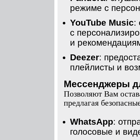
режиме с персо
YouTube Music
:
с персонализир
и рекомендация
Deezer
: предос
плейлисты и воз
Мессенджеры для
Позволяют Вам остава
предлагая безопасны
WhatsApp
: отп
голосовые и вид