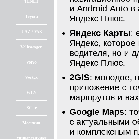
TENET
и Android Auto в
Яндекс Плюс.
Toyota
Яндекс Карты
:
UAZ / УАЗ
Яндекс, которое
Volkswagen
водителя, но и 
Яндекс Плюс.
Volvo
2GIS
: молодое, 
Vortex
приложение с то
WEY
маршрутов и нах
XCite
Google Maps
: т
с актуальными 
Москвич
и комплексным 
Универсальная