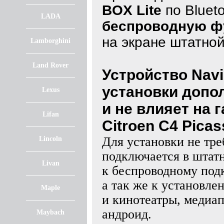
BOX Lite
по Bluet
LADA
беспроводную фу
на экране штатно
Lamborghini
Land Rover
Устройство NaviP
установки допо
Lexus
и не влияет на
Lifan
Citroen C4 Picas
Для установки не тре
Lincoln
подключается в штат
Livan
к беспроводному по
а так же к установл
Maple
и кинотеатры, медиа
андроид.
Maybach