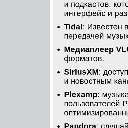
и подкастов, кот
интерфейс и раз
Tidal
: Известен 
передачей музык
Медиаплеер VL
форматов.
SiriusXM
: досту
и новостным кан
Plexamp
: музык
пользователей P
оптимизированн
Pandora
: слуша