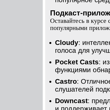
Подкаст-приложе
Оставайтесь в курсе 
популярными приложе
Cloudy
: интелле
голоса для улуч
Pocket Casts
: и
функциями обнар
Castro
: Отлично
слушателей подк
Downcast
: пред
и поддерживает 