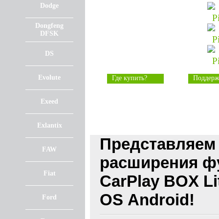
Dodge
Dongfeng
DFSK
DS
Evolute
Где купить?
Поддерж
Exeed
Exlantix
Представляем
FAW
расширения фу
Fiat
CarPlay BOX Li
OS Android!
Ford