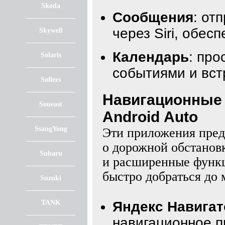
Skoda
Сообщения
: от
через Siri, обес
Skywell
Календарь
: пр
Solaris
событиями и вст
Sollers
Навигационные 
Soueast
Android Auto
SsangYong
Эти приложения пред
о дорожной обстанов
Subaru
и расширенные функц
быстро добраться до 
Suzuki
TANK
Яндекс Навигат
навигационное п