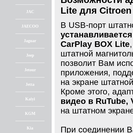
Lite для Citroe
JAC
В USB-порт штат
JAECOO
устанавливается
Jaguar
CarPlay BOX Lite
штатной магнитол
Jeep
позволит Вам исп
Jetour
приложения, подде
на экране штатно
Jetta
Кроме этого, ада
видео в RuTube, 
Kaiyi
на штатном экране
KGM
При соединении 
Kia