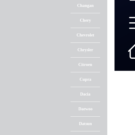
Changan
Chery
Chevrolet
Chrysler
Citroen
Cupra
Dacia
Daewoo
Datsun