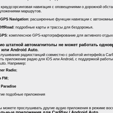
: краудсорсинговая навигация с оповещениями о дорожной обст
дложениями маршрутов.
 GPS Navigation
: расширенные функции навигации с автономны
OffRoad
: подробные карты и трассы для бездорожья.
-GPS
: комплексное GPS-картографирование для активного отдых
ио штатной автомагнитолы не может работать одно
 или Android Auto.
лушивания радиостанций совместно с работой интерфейса CarP
ть приложение радио для iOS или Android, с поддержкой работы
Auto. Например:
er Radio
;
о FM
;
 Paradise
гие подобные приложения
ы можете прослушивать другие аудио приложения в режиме восп
льные приложения для CarPlay / Android Auto