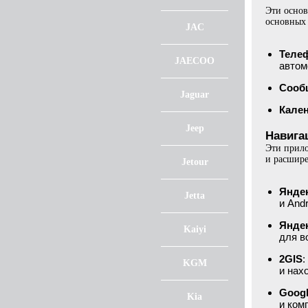
Эти основ
основных 
JAC
Теле
JAECOO
автом
Сооб
Jaguar
Кале
Jeep
Навига
Эти прило
и расшире
Jetour
Яндек
Jetta
и And
Янде
Kaiyi
для в
2GIS
:
KGM
и нах
Goog
Kia
и ком