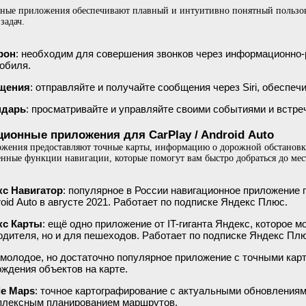
ные приложения обеспечивают плавный и интуитивно понятный пользов
задач.
фон
: необходим для совершения звонков через информационно
обиля.
щения
: отправляйте и получайте сообщения через Siri, обеспе
ндарь
: просматривайте и управляйте своими событиями и встре
ционные приложения для CarPlay / Android Auto
жения предоставляют точные карты, информацию о дорожной обстановк
нные функции навигации, которые помогут вам быстро добраться до мес
с Навигатор
: популярное в России навигационное приложение 
roid Auto в августе 2021. Работает по подписке Яндекс Плюс.
кс Карты
: ещё одно приложение от IT-гиганта Яндекс, которое 
одителя, но и для пешеходов. Работает по подписке Яндекс Плю
 молодое, но достаточно популярное приложение с точными ка
ождения объектов на карте.
le Maps
: точное картографирование с актуальными обновления
плексным планированием маршрутов.