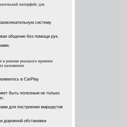
ательский интерфейс для
-развлекательную систему
чивая общение без помощи рук.
чами.
е в режиме реального времени
та назначения.
появилось в CarPlay
может быть полезным не только
с.
ртами для построения маршрутов
ми дорожной обстановки