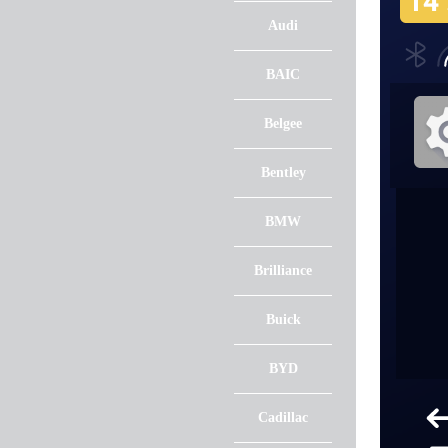
Audi
BAIC
Belgee
Bentley
BMW
Brilliance
Buick
BYD
Cadillac