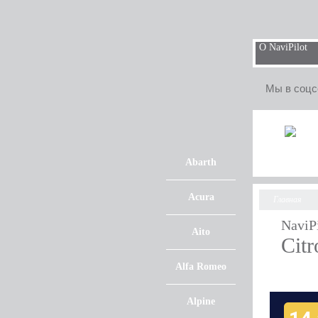
О NaviPilot
Мы в соцс
Abarth
Acura
Главная
NaviP
Aito
Cit
Alfa Romeo
Alpine