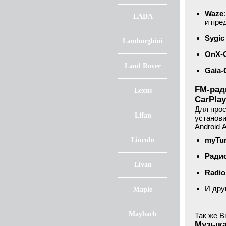
Waze
LADA
и пре
Sygic
Lamborghini
OnX-
Land Rover
Gaia
FM-рад
Lexus
CarPlay
Для прос
Lifan
установи
Android 
myTun
Lincoln
Ради
Livan
Radio
И дру
Maple
Maybach
Так же В
Музыка