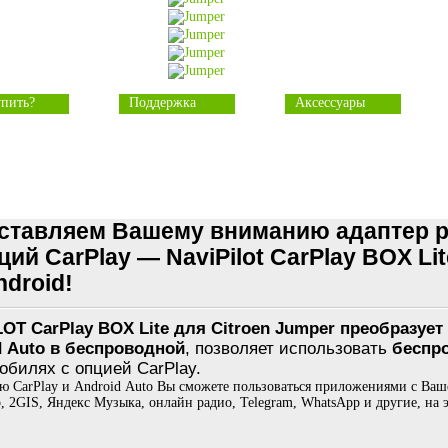
упить?
Поддержка
Аксессуары
ЗАДАЙТЕ ВОПРОС
ПО ЭТОМУ ТОВАРУ
ставляем Вашему вниманию адаптер 
ий CarPlay — NaviPilot CarPlay BOX Li
droid!
OT CarPlay BOX Lite для Citroen Jumper преобразует
d Auto в беспроводной
, позволяет использовать
беспро
обилях с опцией CarPlay.
 CarPlay и Android Auto Вы сможете пользоваться приложениями с Ваше
, 2GIS, Яндекс Музыка, онлайн радио, Telegram, WhatsApp и другие, на 