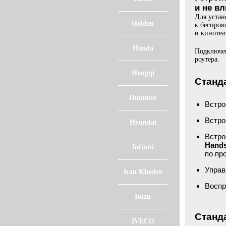
и не в
Для устан
Holden
к беспро
и кинотеа
Honda
Подключен
роутера.
Hongqi
Станд
Hummer
Встр
Встро
Hyundai
Встр
Hand
Infiniti
по пр
Управ
Iran Khodro
Воспр
Isuzu
Станда
IVECO