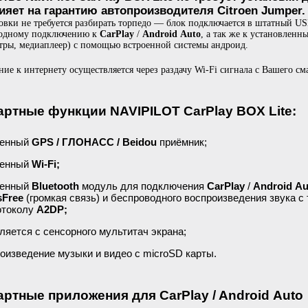
лияет на гарантию автопроизводителя Citroen Jumper.
овки не требуется разбирать торпедо — блок подключается в штатный US
водному подключению к
CarPlay
/
Android Auto
, а так же к установлен
тры, медиаплеер) с помощью встроенной системы андроид.
ие к интернету осуществляется через раздачу Wi-Fi сигнала с Вашего с
артные функции NAVIPILOT CarPlay BOX Lite:
оенный
GPS / ГЛОНАСС / Beidou
приёмник;
енный
Wi-Fi;
оенный
Bluetooth
модуль для подключения
CarPlay
/
Android Au
sFree
(громкая связь) и беспроводного воспроизведения звука 
отоколу
A2DP;
ляется с сенсорного мультитач экрана;
оизведение музыки и видео с microSD карты.
ртные приложения для CarPlay / Android Auto