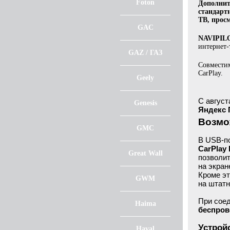
Foton
Дополнит
стандартн
ТВ, прос
GAC
NAVIPILO
интернет-
GAZ / ГАЗ
Совместим
CarPlay.
Geely
С август
Genesis
Яндекс
Возмож
GMC
В USB-п
CarPlay 
Great Wall
позволит
на экран
Кроме эт
GWM
на штатн
При сое
Haima
беспров
Устрой
Haval