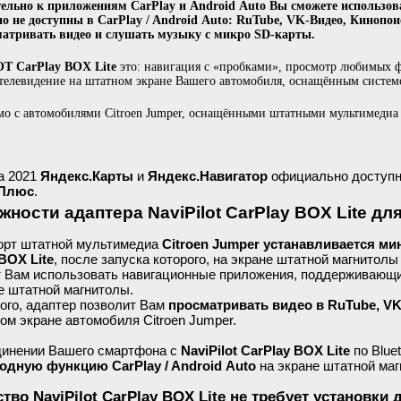
ельно к приложениям CarPlay и Android Auto Вы сможете использов
о не доступны в CarPlay / Android Auto: RuTube, VK-Видео, Кинопои
матривать видео и слушать музыку с микро SD-карты.
T CarPlay BOX Lite
это: навигация с «пробками», просмотр любимых ф
телевидение на штатном экране Вашего автомобиля, оснащённым системой
о с автомобилями Citroen Jumper, оснащёнными штатными мультимедиа
а 2021
Яндекс.Карты
и
Яндекс.Навигатор
официально доступ
 Плюс
.
ности адаптера NaviPilot CarPlay BOX Lite для
орт штатной мультимедиа
Citroen Jumper устанавливается ми
BOX Lite
, после запуска которого, на экране штатной магнитол
 Вам использовать навигационные приложения, поддерживающие 
е штатной магнитолы.
ого, адаптер позволит Вам
просматривать видео в RuTube, VK
ом экране автомобиля Citroen Jumper.
динении Вашего смартфона с
NaviPilot CarPlay BOX Lite
по Blue
одную функцию CarPlay / Android Auto
на экране штатной маг
ство NaviPilot CarPlay BOX Lite не требует установк