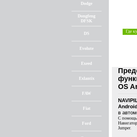
Dodge
Dongfeng
DFSK
Где к
DS
Evolute
Exeed
Пред
функц
Exlantix
OS An
FAW
NAVIPIL
Androi
Fiat
в автом
С помощью
Навигатор
Ford
Jumper.