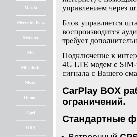
управлением через ш
Mazda
Блок управляется шт
Mercedes-Benz
воспроизводится ауди
Mercury
требует дополнитель
MG
Подключение к интер
4G LTE модем с SIM-к
Mitsubishi
сигнала с Вашего см
Nissan
CarPlay BOX ра
Omoda
ограничений.
Opel
Стандартные ф
ORA
Встроенный
GPS