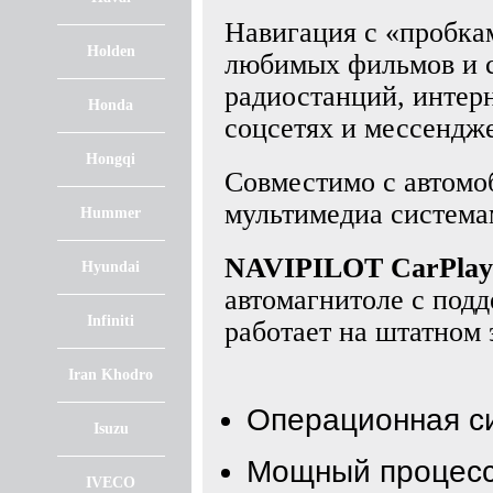
Навигация с «пробкам
Holden
любимых фильмов и с
радиостанций, интерн
Honda
соцсетях и мессендже
Hongqi
Совместимо с автом
мультимедиа система
Hummer
NAVIPILOT CarPla
Hyundai
автомагнитоле с под
Infiniti
работает на штатном
Iran Khodro
Операционная с
Isuzu
Мощный процес
IVECO