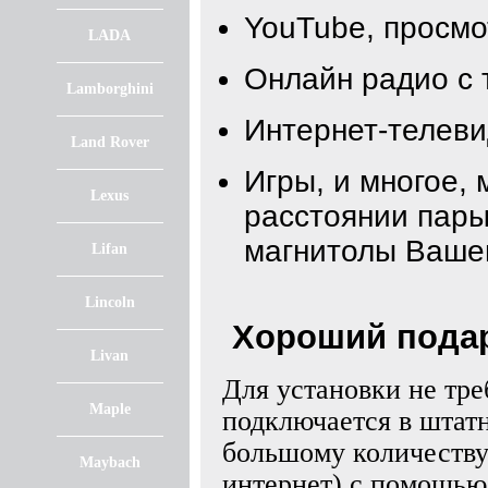
YouTube, просм
LADA
Онлайн радио с 
Lamborghini
Интернет-телеви
Land Rover
Игры, и многое, 
Lexus
расстоянии пары
магнитолы Ваше
Lifan
Lincoln
Хороший подар
Livan
Для установки не тре
Maple
подключается в штат
большому количеству
Maybach
интернет) с помощью