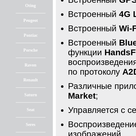
Oting
Встроенный
4G 
Peugeot
Встроенный
Wi-F
Pontiac
Встроенный
Blu
функции
HandsF
Porsche
воспроизведения
Ravon
по протоколу
A2
Renault
Различные прил
Market
;
Saturn
Управляется с с
Seat
Воспроизведение
Seres
изображений