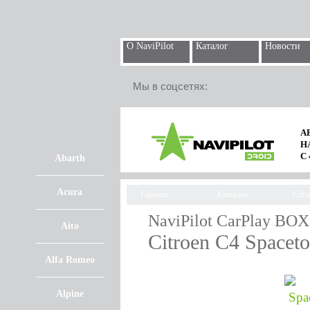
О NaviPilot
Каталог
Новости
Мы в соцсетях:
А
Н
С
Abarth
Acura
Главная
Каталог
Citr
NaviPilot CarPlay BOX
Aito
Citroen C4 Spacet
Alfa Romeo
Alpine