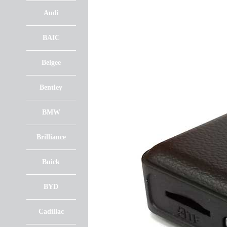
Audi
BAIC
Belgee
Bentley
BMW
Brilliance
Buick
BYD
Cadillac