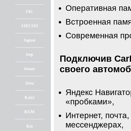
Оперативная пам
JAC
Встроенная памя
JAECOO
Современная про
Jaguar
Jeep
Подключив CarP
своего автомоб
Jetour
Jetta
Яндекс Навигато
Kaiyi
«пробками»,
KGM
Интернет, почта,
мессенджерах,
Kia