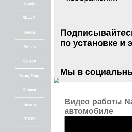
Skoda
Skywell
Подписывайтес
Solaris
по установке и
Sollers
Soueast
Мы в социальны
SsangYong
Subaru
Видео работы Na
Suzuki
автомобиле
TANK