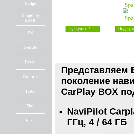
Dodge
Dongfeng
DFSK
Где купить?
Поддерж
DS
Evolute
Exeed
Представляем 
Exlantix
поколение нави
CarPlay BOX по
FAW
Fiat
NaviPilot Carp
ГГц, 4 / 64 ГБ
Ford