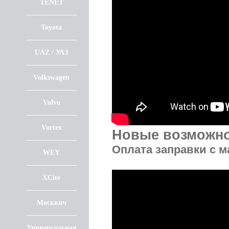
TENET
Toyota
UAZ / УАЗ
Volkswagen
Volvo
Vortex
Новые возможнос
Оплата заправки с м
WEY
XCite
Москвич
Универсальная