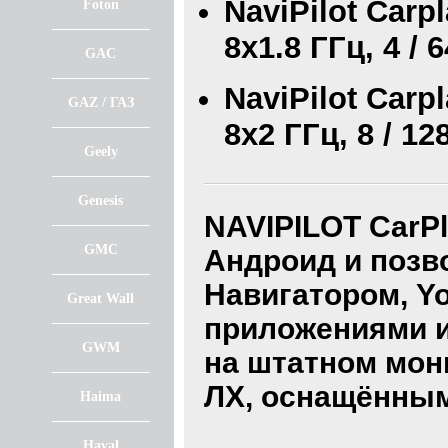
NaviPilot Carp
Foton
8x1.8 ГГц, 4 / 
GAC
NaviPilot Car
GAZ / ГАЗ
8x2 ГГц, 8 / 1
Geely
Genesis
NAVIPILOT CarP
GMC
Андроид и позв
Навигатором, Y
Great Wall
приложениями из
GWM
на штатном мон
ЛХ, оснащённым
Haima
Haval