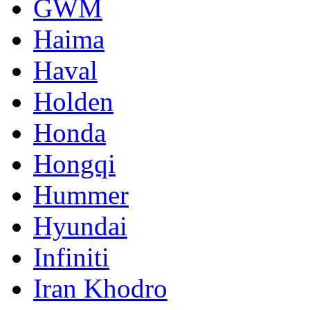
GWM
Haima
Haval
Holden
Honda
Hongqi
Hummer
Hyundai
Infiniti
Iran Khodro