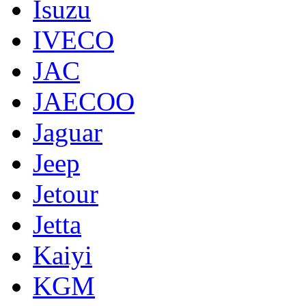
Isuzu
IVECO
JAC
JAECOO
Jaguar
Jeep
Jetour
Jetta
Kaiyi
KGM