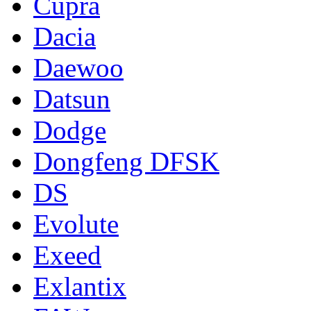
Cupra
Dacia
Daewoo
Datsun
Dodge
Dongfeng DFSK
DS
Evolute
Exeed
Exlantix