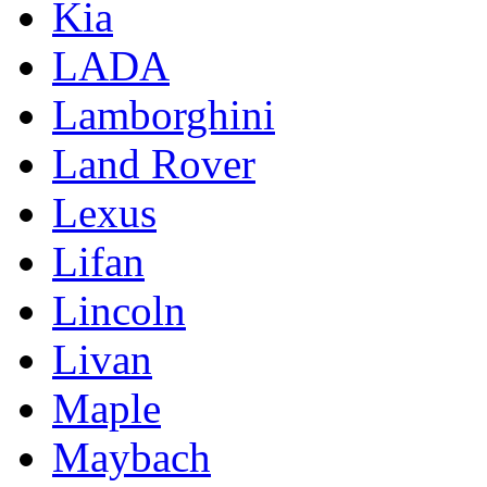
Kia
LADA
Lamborghini
Land Rover
Lexus
Lifan
Lincoln
Livan
Maple
Maybach