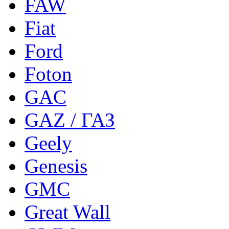
FAW
Fiat
Ford
Foton
GAC
GAZ / ГАЗ
Geely
Genesis
GMC
Great Wall