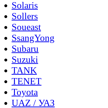
Solaris
Sollers
Soueast
SsangYong
Subaru
Suzuki
TANK
TENET
Toyota
UAZ / УАЗ