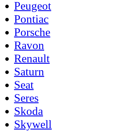
Peugeot
Pontiac
Porsche
Ravon
Renault
Saturn
Seat
Seres
Skoda
Skywell