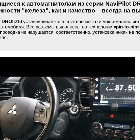
ящиеся к автомагнитолам из серии NaviPilot D
ности "железа", как и качество – всегда на в
ot DROID10
устанавливается в штатное место и максимально инт
автомобиля. Все разъемы выполнены по технологии
«pin-to-pin»
проводка не нарушается, соответственно, установка никак
не п
иля.