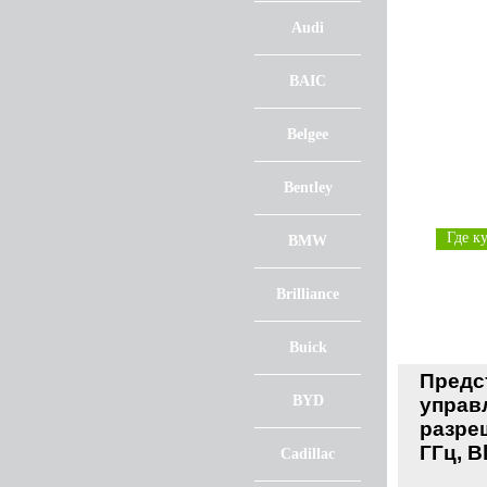
Audi
BAIC
Belgee
Bentley
Где к
BMW
Brilliance
Buick
Предс
BYD
управ
разре
ГГц, B
Cadillac