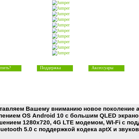
упить?
Поддержка
Аксессуары
ЗАДАЙТЕ ВОПРОС
ПО ЭТОМУ ТОВАРУ
тавляем Вашему вниманию новое поколение а
лением OS Android 10 с большим QLED экрано
шением 1280x720, 4G LTE модемом, WI-Fi с по
luetooth 5.0 с поддержкой кодека aptX и зву