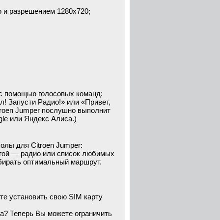
 и разрешением 1280x720;
 с помощью голосовых команд:
л! Запусти Радио!» или «Привет,
troen Jumper послушно выполнит
le или Яндекс Алиса.)
олы для Citroen Jumper:
ругой — радио или список любимых
бирать оптимальный маршрут.
те установить свою SIM карту
а? Теперь Вы можете ограничить