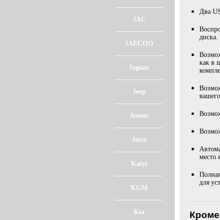
Два US
JAC
Воспро
диска.
JAECOO
Возмож
как в 
Jaguar
компле
Возмож
Jeep
вашего
Возмож
Jetour
Возмож
Jetta
Автома
место 
Kaiyi
Полная
для ус
KGM
Kia
Кроме