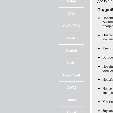
доступ 
Foton
Подроб
GAC
Новейш
рейтин
GAZ / ГАЗ
процес
Операц
Geely
конфид
Увелич
Genesis
Встрое
GMC
Новейш
смотре
Great Wall
Новый 
GWM
Новое 
воспро
Haima
Качес
Звуков
Haval