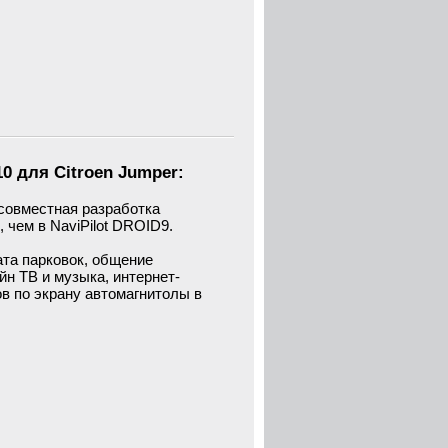
10 для
Citroen Jumper:
совместная разработка
, чем в NaviPilot DROID9.
ата парковок, общение
йн ТВ и музыка, интернет-
ов по экрану автомагнитолы в