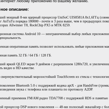
в интернет любому приложению по Вашему желанию.
ное описание:
ий мощный 8-ми ядерный процессор UniSoC UIS8581A 8х1,6ГГц (совместн
г AnTuTu порядка 180000 - почти в 3 раза выше, чем в предыдущих пок
сорах Allwinner T8, RockChip PX5 и MTK 8259.
ионная система Android 10 — неограниченный выбор любых приложений
енциальность.
енная оперативная память позволит использовать любые приложения ма
нная память 32 ГБ / 64 ГБ / 128 ГБ.
ий яркий QLED экран 9 дюймов с разрешением 1280х720, и увеличенн
ть видео в HD качестве.
сверхчувствительный морозостойкий TouchScreen из стекла с технологие
поколение Bluetooth 5.0 с поддержкой кодека aptX - для HandsFree (громк
изведения звука с телефона или планшета по протоколу A2DP.
твенный приемник FM/AM радио TDA7708 с поддержкой RDS и памятью 
ой процессор DSP нового поколения — 48-ми полосный эквалайзер с бо