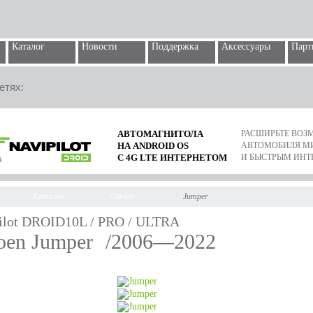
Каталог
Новости
Поддержка
Аксессуары
Парт
етях:
АВТОМАГНИТОЛА
РАСШИРЬТЕ ВО
НА ANDROID OS
АВТОМОБИЛЯ М
С 4G LTE ИНТЕРНЕТОМ
И БЫСТРЫМ ИНТ
Каталог
Citroen
Jumper
ilot DROID10L / PRO / ULTRA
roen Jumper
/2006—2022