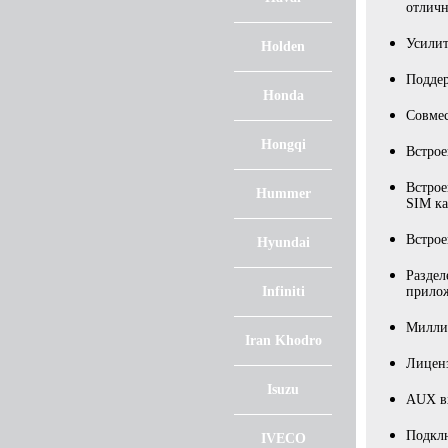
отлич
Усилит
Holden
Подде
Honda
Совмес
Hongqi
Встрое
Встрое
Hummer
SIM ка
Встро
Hyundai
Раздел
Infiniti
прило
Миллио
Iran Khodro
Лиценз
Isuzu
AUX вх
Подклю
IVECO