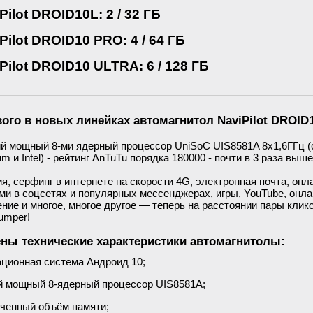
Pilot DROID10L: 2 / 32 ГБ
Pilot DROID10 PRO: 4 / 64 ГБ
Pilot DROID10 ULTRA: 6 / 128 ГБ
вого в новых линейках автомагнитол
NaviPilot DROID
й мощный 8-ми ядерный процессор UniSoC UIS8581A 8х1,6ГГц (
um и Intel) - рейтинг AnTuTu порядка 180000 - почти в 3 раза выше
я, серфинг в интернете на скорости 4G, электронная почта, опл
ми в соцсетях и популярных мессенджерах, игры, YouTube, онла
ние и многое, многое другое — теперь на расстоянии пары клик
 Jumper!
ны технические характеристики автомагнитолы:
ционная система Андроид 10;
 мощный 8-ядерный процессор UIS8581A;
ченный объём памяти;