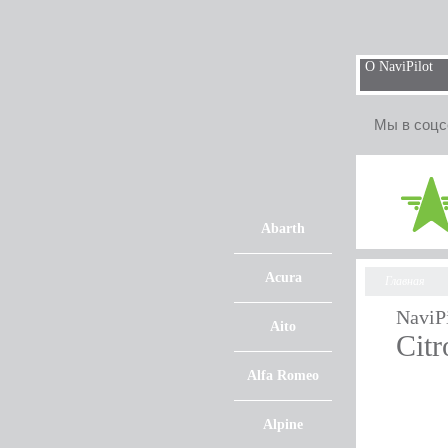
О NaviPilot
Мы в соцс
Abarth
Acura
Главная
NaviP
Aito
Cit
Alfa Romeo
Alpine