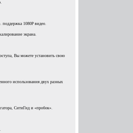
.
 поддержка 1080P видео.
калирование экрана.
оступа, Вы можете установить свою
менного использования двух разных
атора, СитиГид и «пробок».
.