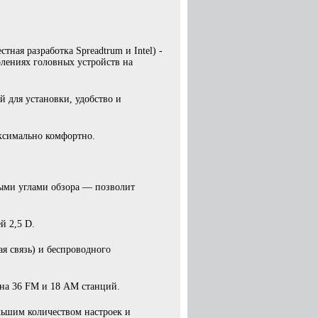
ая разработка Spreadtrum и Intel) -
олениях головных устройств на
 для установки, удобство и
ксимально комфортно.
ыми углами обзора — позволит
й 2,5 D.
ая связь) и беспроводного
на 36 FM и 18 AM станций.
льшим количеством настроек и