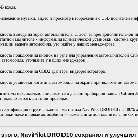
B входа.
изведение музыки, видео и просмотр изображений с USB носителей ин
ность вывода на экран автомагнитолы Citroen Jumper дополнительной 
штатной магнитоле - информация климатической установки, система круго
ктации вашего автомобиля, уточняйте у наших менеджеров).
ность подключения кнопок на руле для управления автомагнитолой Citro
 автомобиля, уточняйте у наших менеджеров).
ность подключения OBD2 адаптера, видеорегистратора.
ность установки логотипа автомобиля на экране при включении автомаг
гнитола максимально вписывается в дизайн приборной панели Citroen Ju
и подключается к штатной проводке.
 сертификация и русификация - магнитола NaviPilot DROID10 на 100% а
тановки даже в новые автомобили — замена штатной магнитолы никак не
 этого, NaviPilot DROID10 сохранил и улучшил