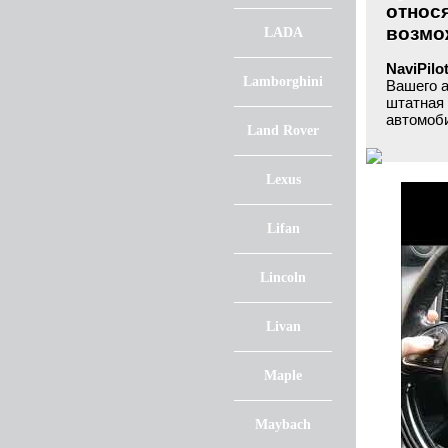
относ
возмож
LADA
NaviPil
Lamborghini
Вашего 
штатная 
автомоб
Land Rover
Lexus
Lifan
Lincoln
Livan
Maple
Maybach