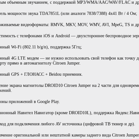
ным объемным звучанием, с поддержкой MP3/WMA/AAC/WAV/FLAC и др
ель мощности звука TDA7851L (или аналоги 7838/7388) 4x41 Вт / 4 Ом;
рживаемые видеоформаты: RMVK, MKV, MOV, WMV, AVI, MpeG, TS и др.
тимость с телефонами iOS и Android — двухстороннее беспроводное зер
нный Wi-Fi (802.11 b/g/n), поддержка 5Ггц;
нный 4G LTE модем — не нужно использовать свой телефон как точку д
рту прямо в автомагнитолу Citroen Jumper.
енный GPS + ГЛОНАСС + Beidou приемник.
ение экрана магнитолы DROID10 Citroen Jumper на 2 части для одновре
жений.
ны приложений в Google Play.
ионный Навител Навигатор (кроме DROID10L), поддержка Яндекс.Навиг
од для подключения любого AV источника (цифровой ТВ тюнер и др).
чение оригинальной или нештатной камеры заднего вида Citroen Jumper