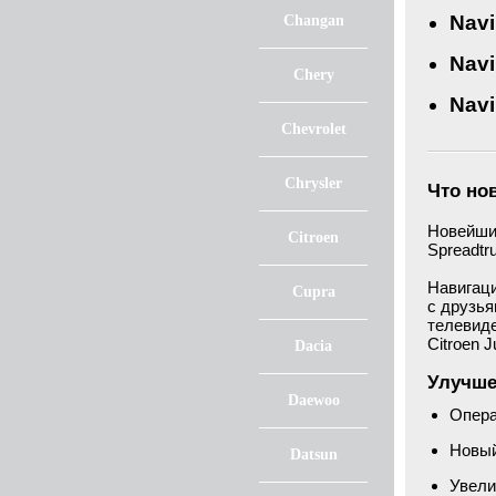
Navi
Changan
Navi
Chery
Navi
Chevrolet
Chrysler
Что но
Новейши
Citroen
Spreadtr
Навигаци
Cupra
с друзья
телевиде
Citroen
Dacia
Улучше
Daewoo
Опера
Новый
Datsun
Увели