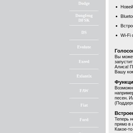
Dodge
Новей
Dongfeng
Blueto
DFSK
Встро
DS
Wi-Fi
Evolute
Голосо
Вы может
запустит
Exeed
Алиса! П
Вашу ком
Exlantix
Функци
Возможно
FAW
например
песен. И
(Поддер
Fiat
Встрое
Теперь н
Ford
прямо в 
Какое-то