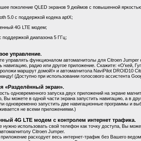
шее поколение QLED экранов 9 дюймов с повышенной яркостью
oth 5.0 с поддержкой кодека aptX;
енный 4G LTE модем;
 с поддержкой диапазона 5 ГГц;
вое управление.
е управлять функционалом автомагнитолы для Citroen Jumper
ь навигацию, радио или другое приложение. Скажите: «О’кей, Гуг
роложи маршрут домой!» и автомагнитола NaviPilot DROID10 Ci
анду! (Доступно при использовании голосового ассистента Goog
я «Разделённый экран».
сть одновременного запуска двух приложений на экране магнит
, Вы можете в одной части экрана запустить навигацию, а в д
ли одновременно запустить две навигационные программы и вы
живается не всеми приложениями.)
нный 4G LTE модем с контролем интернет трафика.
е нужно использовать свой телефон как точку доступа, Вы може
автомагнитолу Citroen Jumper.
 приложение расходует весь интернет-трафик без Вашего ведом