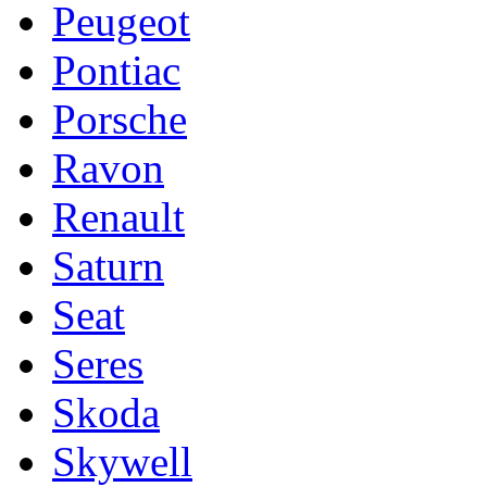
Peugeot
Pontiac
Porsche
Ravon
Renault
Saturn
Seat
Seres
Skoda
Skywell