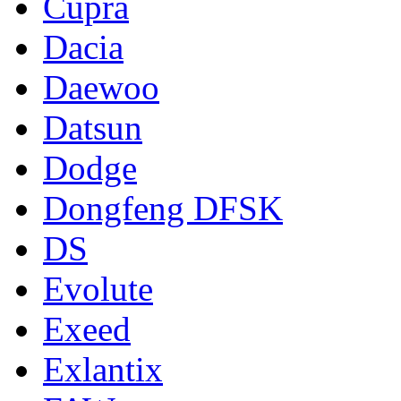
Cupra
Dacia
Daewoo
Datsun
Dodge
Dongfeng DFSK
DS
Evolute
Exeed
Exlantix