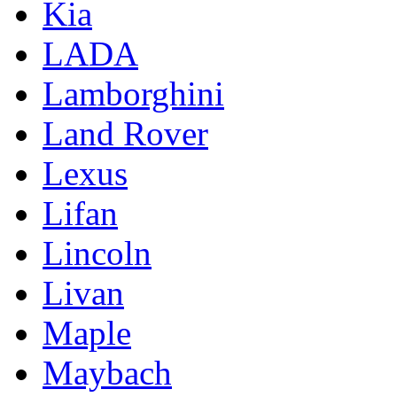
Kia
LADA
Lamborghini
Land Rover
Lexus
Lifan
Lincoln
Livan
Maple
Maybach