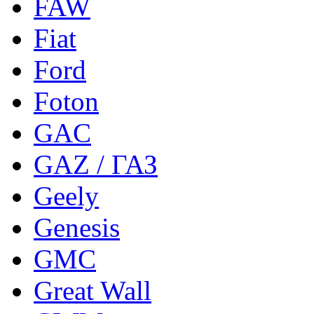
FAW
Fiat
Ford
Foton
GAC
GAZ / ГАЗ
Geely
Genesis
GMC
Great Wall