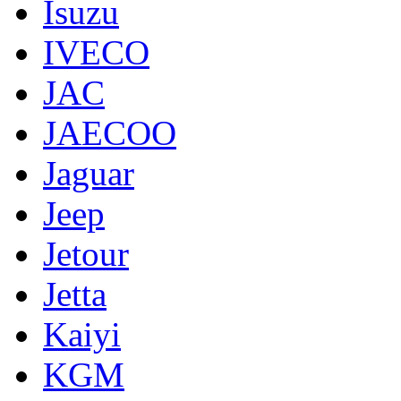
Isuzu
IVECO
JAC
JAECOO
Jaguar
Jeep
Jetour
Jetta
Kaiyi
KGM