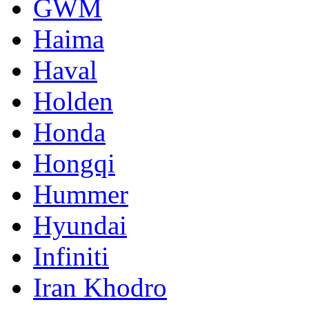
GWM
Haima
Haval
Holden
Honda
Hongqi
Hummer
Hyundai
Infiniti
Iran Khodro