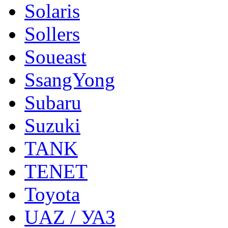
Solaris
Sollers
Soueast
SsangYong
Subaru
Suzuki
TANK
TENET
Toyota
UAZ / УАЗ