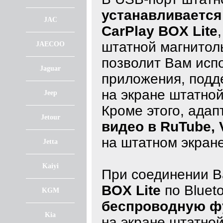
устанавливается
JAC
CarPlay BOX Lite
штатной магнитол
JAECOO
позволит Вам исп
Jaguar
приложения, подде
на экране штатно
Jeep
Кроме этого, ада
Jetour
видео в RuTube, 
на штатном экран
Jetta
Kaiyi
При соединении 
BOX Lite
по Bluet
KGM
беспроводную фу
Kia
на экране штатно