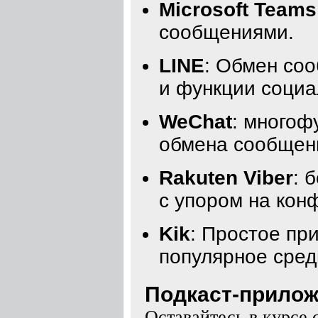
Microsoft Teams
сообщениями.
LINE
: Обмен со
и функции социа
WeChat
: многоф
обмена сообщени
Rakuten Viber
: 
с упором на кон
Kik
: Простое пр
популярное сред
Подкаст-приложе
Оставайтесь в курсе 