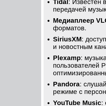
Tidal
: Известен 
передачей музык
Медиаплеер VL
форматов.
SiriusXM
: досту
и новостным кан
Plexamp
: музык
пользователей P
оптимизированн
Pandora
: слуша
режиме с персо
YouTube Music
: