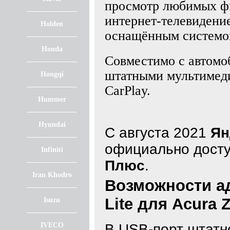
просмотр любимых фи
интернет-телевидени
Holden
оснащённым системой 
Honda
Совместимо с автом
штатными мультимед
Hongqi
CarPlay.
Hummer
Hyundai
С августа 2021
Ян
официально дост
Infiniti
Плюс
.
Iran Khodro
Возможности ад
Lite для Acura 
Isuzu
IVECO
В USB-порт штат