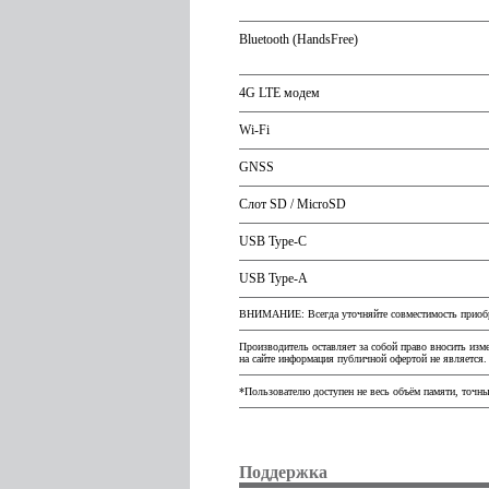
Bluetooth (HandsFree)
4G LTE модем
Wi-Fi
GNSS
Слот SD / MicroSD
USB Type-C
USB Type-A
ВНИМАНИЕ: Всегда уточняйте совместимость приобре
Производитель оставляет за собой право вносить изм
на сайте информация публичной офертой не является.
*Пользователю доступен не весь объём памяти, точны
Поддержка