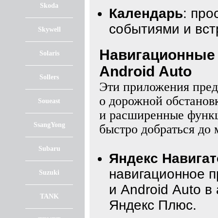
Skoda
Календарь
: пр
событиями и вст
Skywell
Навигационные 
Solaris
Android Auto
Sollers
Эти приложения пред
о дорожной обстанов
Soueast
и расширенные функц
SsangYong
быстро добраться до 
Subaru
Яндекс Навигат
навигационное п
Suzuki
и Android Auto в
TANK
Яндекс Плюс.