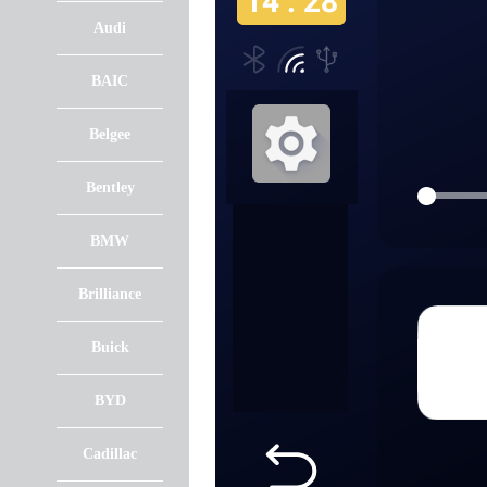
Audi
BAIC
Belgee
Bentley
BMW
Brilliance
Buick
BYD
Cadillac