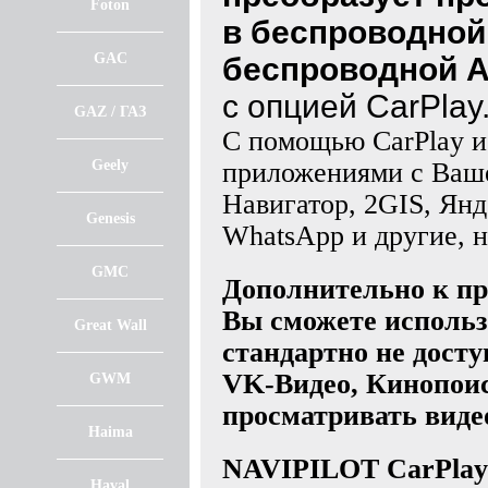
Foton
в беспроводной
GAC
беспроводной A
с опцией CarPlay
GAZ / ГАЗ
С помощью CarPlay и
Geely
приложениями с Ваше
Навигатор, 2GIS, Янд
Genesis
WhatsApp и другие, 
GMC
Дополнительно к пр
Вы сможете использ
Great Wall
стандартно не досту
VK-Видео, Кинопоис
GWM
просматривать виде
Haima
NAVIPILOT CarPlay
Haval