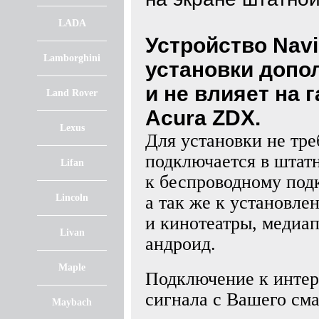
LADA
Устройство NaviP
Lamborghini
установки допо
и не влияет на
Land Rover
Acura ZDX.
Lexus
Для установки не тре
подключается в штат
Lifan
к беспроводному по
Lincoln
а так же к установл
и кинотеатры, медиа
Livan
андроид.
Maple
Подключение к интерн
сигнала с Вашего см
Maybach