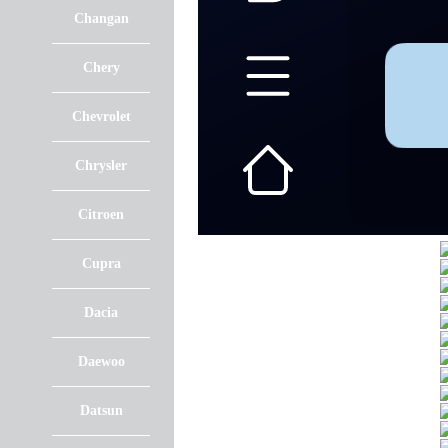
Changan
Chery
Chevrolet
Chrysler
Citroen
Cupra
Dacia
Daewoo
Datsun