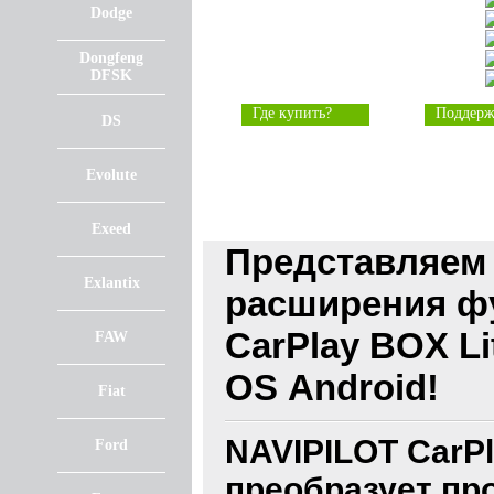
Dodge
Dongfeng
DFSK
Где купить?
Поддерж
DS
Evolute
Exeed
Представляем
Exlantix
расширения фу
CarPlay BOX Li
FAW
OS Android!
Fiat
NAVIPILOT CarPl
Ford
преобразует про