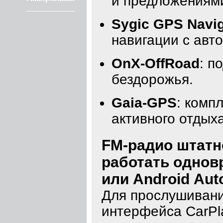
и предложениям
Sygic GPS Navig
навигации с авт
OnX-OffRoad
: п
бездорожья.
Gaia-GPS
: комп
активного отдыха
FM-радио штатн
работать однов
или Android Aut
Для прослушивани
интерфейса CarPl