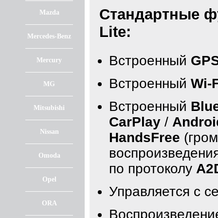
Стандартные ф
Mazda
Lite:
Mercedes-Benz
Встроенный
GPS
Mercury
Встроенный
Wi-F
MG
Встроенный
Blu
Mitsubishi
CarPlay
/
Androi
Nissan
HandsFree
(гром
воспроизведения
Omoda
по протоколу
A2
Opel
Управляется с с
ORA
Воспроизведение