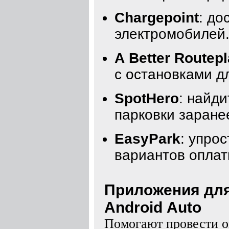
Chargepoint
: до
электромобилей
A Better Routep
с остановками д
SpotHero
: найд
парковки заране
EasyPark
: упро
вариантов оплат
Приложения для
Android Auto
Помогают провести о