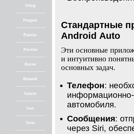
Oting
Peugeot
Стандартные пр
Android Auto
Pontiac
Эти основные прило
Porsche
и интуитивно понятн
Ravon
основных задач.
Renault
Телефон
: необ
информационно-
Saturn
автомобиля.
Seat
Сообщения
: от
Seres
через Siri, обес