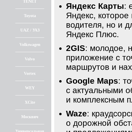
TENET
Яндекс Карты
:
Яндекс, которое
Toyota
водителя, но и 
UAZ / УАЗ
Яндекс Плюс.
Volkswagen
2GIS
: молодое, 
приложение с то
Volvo
маршрутов и нах
Vortex
Google Maps
: т
WEY
с актуальными 
и комплексным 
XCite
Waze
: краудсор
Москвич
о дорожной обст
Универсальная