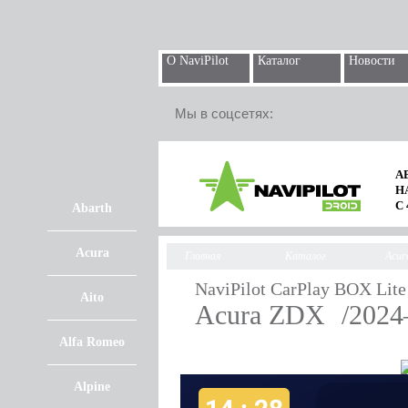
О NaviPilot
Каталог
Новости
Мы в соцсетях:
А
Н
С
Abarth
Acura
Главная
Каталог
Acur
NaviPilot CarPlay BOX Lite
Aito
Acura ZDX
/202
Alfa Romeo
Alpine