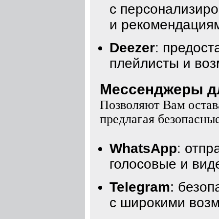
с персонализир
и рекомендация
Deezer
: предос
плейлисты и воз
Мессенджеры для
Позволяют Вам остава
предлагая безопасны
WhatsApp
: отп
голосовые и вид
Telegram
: безо
с широкими воз